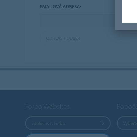
EMAILOVÁ ADRESA:
ODHLÁSIT ODBĚR
Forbo Websites
Poboč
Společnost Forbo
Vybert