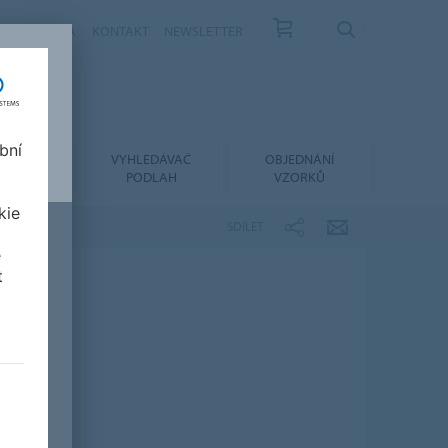
ÁS
KARIÉRA
KONTAKT
NEWSLETTER
bní
LACE A
VYHLEDÁVAČ
OBJEDNÁNÍ
RŽBA
PODLAH
VZORKŮ
kie
SDÍLET
e
t