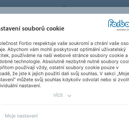
BO FLOORING SYSTEMS
CZECH REPUBLIC
O N
stavení souborů cookie
lečnost Forbo respektuje vaše soukromí a chrání vaše oso
SPIRACE A
STAHOVÁNÍ
INSTA
UDRŽITELNOST
aje. Abychom vám mohli poskytovat optimální uživatelský
EFERENCE
DOKUMENTŮ
ÚD
žitek, používáme na naší webové stránce soubory cookie a
dobné technologie. Absolutně nezbytně nutné soubory coo
Newsletter
Odhlásit odběr
přitom používají vždy, ostatní soubory cookie pouze v
padě, že jste k jejich použití dali svůj souhlas. V sekci „Moj
tavení“ můžete svůj souhlas kdykoliv odvolat nebo si zvoli
ividuální nastavení.
VÍCE
 Newsletter, vyplňte prosím
sti Forbo Transport nebudete
Moje nastavení