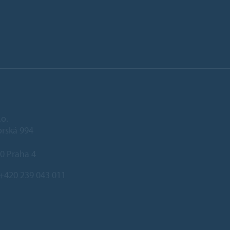
.o.
rská 994
0 Praha 4
+420 239 043 011