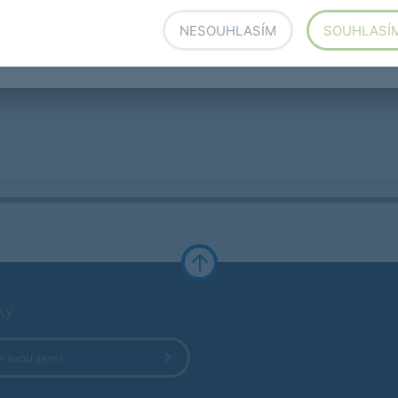
NESOUHLASÍM
SOUHLASÍ
ky
e svou zemi