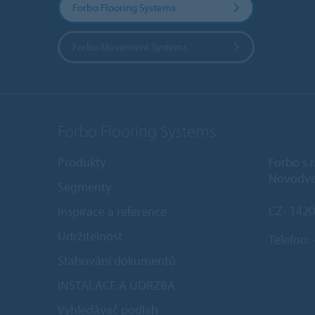
Forbo Flooring Systems
Forbo Movement Systems
Forbo Flooring Systems
Produkty
Forbo s.r
Novodvo
Segmenty
CZ- 1420
Inspirace a reference
Udržitelnost
Telefon:
Stahování dokumentů
INSTALACE A ÚDRŽBA
Vyhledávač podlah