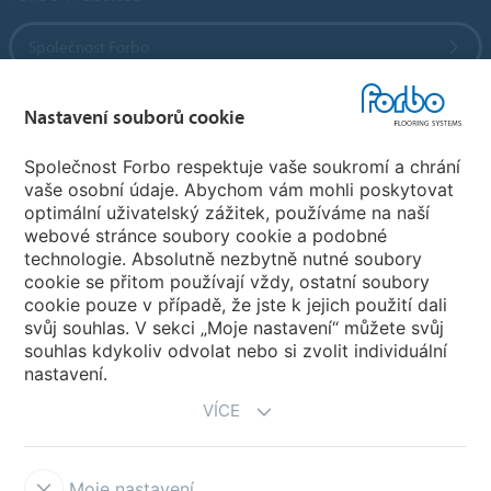
Společnost Forbo
Forbo Flooring Systems
Nastavení souborů cookie
Společnost Forbo respektuje vaše soukromí a chrání
Forbo Movement Systems
vaše osobní údaje. Abychom vám mohli poskytovat
optimální uživatelský zážitek, používáme na naší
webové stránce soubory cookie a podobné
technologie. Absolutně nezbytně nutné soubory
Pobočky
cookie se přitom používají vždy, ostatní soubory
cookie pouze v případě, že jste k jejich použití dali
Vyberte svou zemi
svůj souhlas. V sekci „Moje nastavení“ můžete svůj
souhlas kdykoliv odvolat nebo si zvolit individuální
nastavení.
VÍCE
Moje nastavení