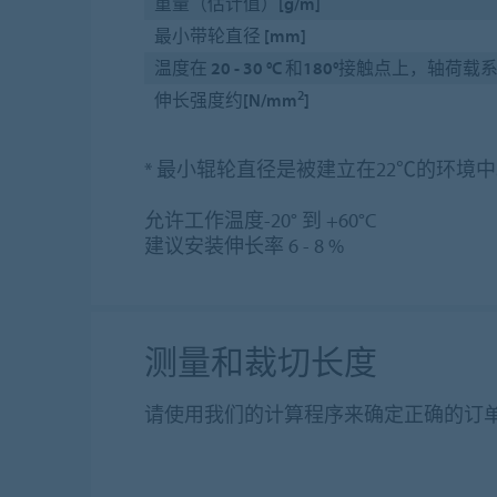
重量（估计值）[g/m]
最小带轮直径 [mm]
温度在 20 - 30 °C 和180°接触点上，轴荷载系
2
伸长强度约[N/mm
]
* 最小辊轮直径是被建立在22℃的环
允许工作温度-20° 到 +60°C
建议安装伸长率 6 - 8 %
测量和裁切长度
请使用我们的计算程序来确定正确的订