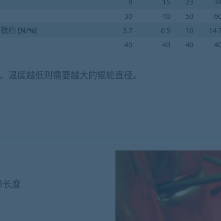
8
15
23
3
30
40
50
6
数约 [N/%]
3.7
6.5
10
14.
40
40
40
4
境中。温度越低则需要越大的辊轮直径。
单长度