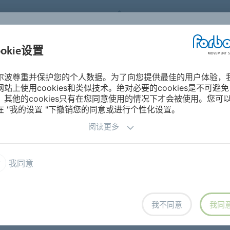
FORBO MOVEMENT SYSTEMS
ookie设置
产品分类
工业与应用
关于
尔波尊重并保护您的个人数据。为了向您提供最佳的用户体验，
网站上使用cookies和类似技术。绝对必要的cookies是不可避免
）圆带
，其他的cookies只有在您同意使用的情况下才会被使用。您可
在 "我的设置 "下撤销您的同意或进行个性化设置。
阅读更多
西格林林派克(Siegling Linpack) Linatex表面的糊盒机带
西格林（Siegling）圆带
我同意
我不同意
我同