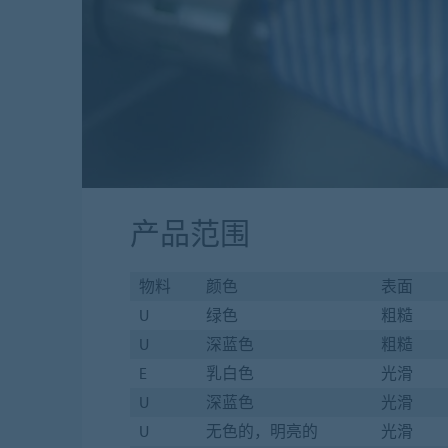
产品范围
物料
颜色
表面
U
绿色
粗糙
U
深蓝色
粗糙
E
乳白色
光滑
U
深蓝色
光滑
U
无色的，明亮的
光滑