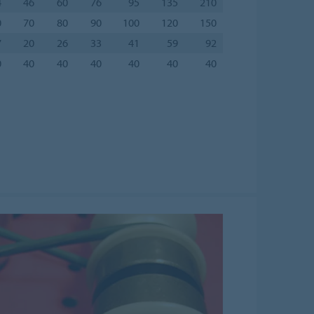
4
46
60
76
95
135
210
0
70
80
90
100
120
150
7
20
26
33
41
59
92
0
40
40
40
40
40
40