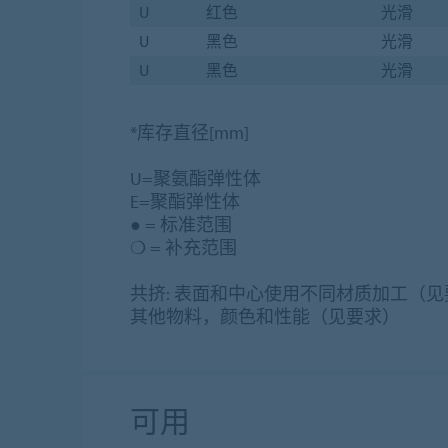
U
红色
光滑
U
黑色
光滑
U
黑色
光滑
*库存直径[mm]
U=聚氨酯弹性体
E=聚酯弹性体
● = 标准范围
❍ = 补充范围
共挤: 表面和中心使用不同材质加工（见
其他物料，颜色和性能（见要求）
可用