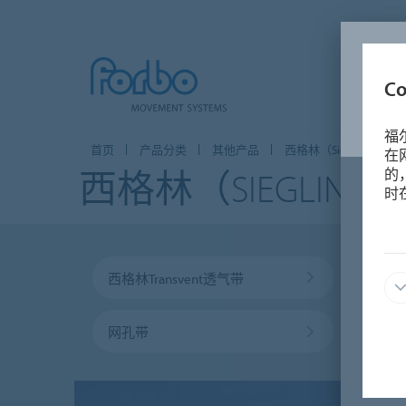
C
福
首页
产品分类
其他产品
西格林（Siegling）圆带
在
西格林（SIEGLING
的
时
西格林Transvent透气带
网孔带