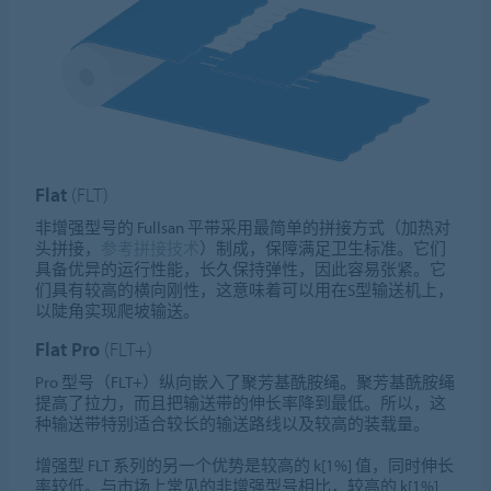
Flat
(FLT)
非增强型号的 Fullsan 平带采用最简单的拼接方式（加热对
头拼接，
参考拼接技术
）制成，保障满足卫生标准。它们
具备优异的运行性能，长久保持弹性，因此容易张紧。它
们具有较高的横向刚性，这意味着可以用在S型输送机上，
以陡角实现爬坡输送。
Flat Pro
(FLT+)
Pro 型号（FLT+）纵向嵌入了聚芳基酰胺绳。聚芳基酰胺绳
提高了拉力，而且把输送带的伸长率降到最低。所以，这
种输送带特别适合较长的输送路线以及较高的装载量。
增强型 FLT 系列的另一个优势是较高的 k[1%] 值，同时伸长
率较低。与市场上常见的非增强型号相比，较高的 k[1%]