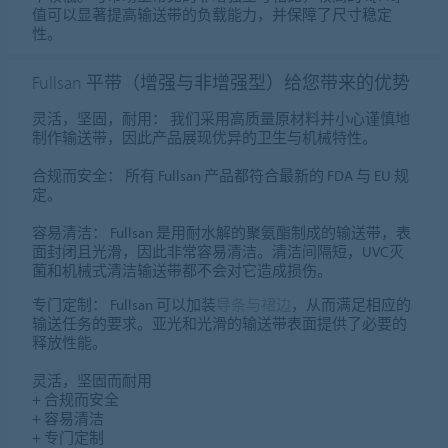
值可以显著提高输送带的负载能力，并保障了尺寸稳定
性。
Fullsan 平带（增强与非增强型）给您带来的优势
灵活，坚固，耐用：
我们采用高质量原材料并小心谨慎地
制作输送带，因此产品展现优异的卫生与机械特性。
合规而安全：
所有 Fullsan 产品都符合最新的 FDA 与 EU 规
定。
容易清洁：
Fullsan 是用耐水解的聚氨酯制成的输送带，表
面封闭且光滑，因此非常容易清洁。清洁间隔短，UVC灭
菌和机械式清洁输送带都不会对它造成损伤。
专门定制：
Fullsan 可以加装
导条与裙边
，从而满足相应的
输送任务的要求。亚光和光滑的输送带表面提供了必要的
释放性能。
灵活，坚固而耐用
+
合规而安全
+
容易清洁
+
专门定制