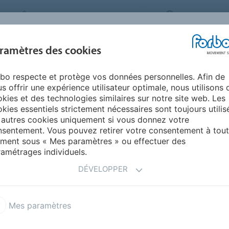
FORBO MOVEMENT SYSTEMS
FRANCE
INDUSTRIES ET
ramètres des cookies
PRODUITS
SERVICE
ENVIRONNEM
APPLICATIONS
bo respecte et protège vos données personnelles. Afin de
'industrie automobile et du pneumatique
s offrir une expérience utilisateur optimale, nous utilisons 
ANS L'INDUSTRIE
kies et des technologies similaires sur notre site web. Les
kies essentiels strictement nécessaires sont toujours utilis
 PNEUMATIQUE
 autres cookies uniquement si vous donnez votre
sentement. Vous pouvez retirer votre consentement à tout
ment sous « Mes paramètres » ou effectuer des
amétrages individuels.
link sont adaptées aux exigences de la production
oute des besoins de nos clients et mettons en œuvre
DÉVELOPPER
es répondent exactement aux attentes.
Mes paramètres
ées CAO
Documentation