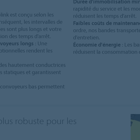
Durée d'immobilisation mi
rapidité du service et les mo
olink est conçu selon les
réduisent les temps d'arrêt.
nséquent, les intervalles de
Faibles coûts de maintenan
es sont plus longs et votre
ordre, nos bandes transport
tion des temps d'arrêt.
d'entretien.
nvoyeurs longs
: Une
Économie d'énergie
: Les ba
eptionnelles rendent les
réduisent la consommation d'
des hautement conductrices
s statiques et garantissent
 convoyeurs bas permettent
plus robuste pour les