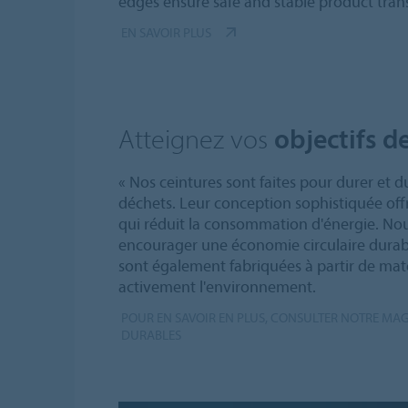
edges ensure safe and stable product tran
EN SAVOIR PLUS
Atteignez vos
objectifs d
« Nos ceintures sont faites pour durer et du
déchets. Leur conception sophistiquée offr
qui réduit la consommation d'énergie. Nou
encourager une économie circulaire durab
sont également fabriquées à partir de mat
activement l'environnement.
POUR EN SAVOIR EN PLUS, CONSULTER NOTRE MA
DURABLES