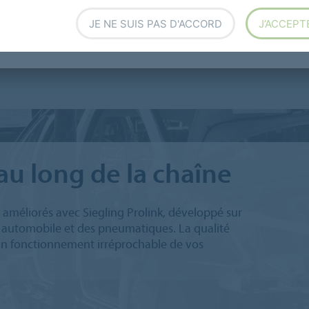
JE NE SUIS PAS D'ACCORD
J’ACCEPT
alogistique
L'industrie automobile et du pneumatique
au long de la chaîne
améliorés avec Siegling Prolink, développé sur
e automobile et des pneumatiques. La qualité
 un fonctionnement irréprochable de vos