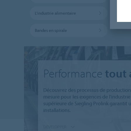
L'industrie alimentaire
L'intr
Bandes en spirale
Performance
tout 
Découvrez des processus de production 
mesure pour les exigences de l'industri
supérieure de Siegling Prolink garantit
installations.
DÉVELOPPER