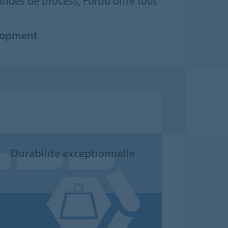
ndes de process, Forbo offre tout
elopment
Durabilité exceptionnelle