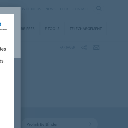
À PROPOS DE NOUS
NEWSLETTER
CONTACT
ENT
CARRIÈRES
E-TOOLS
TÉLÉCHARGEMENT
PARTAGER
des
és,
Prolink Beltfinder