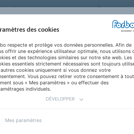
FORBO MOVEMENT SYSTEMS
FRANCE
INDUSTRIES ET
ramètres des cookies
PRODUITS
SERVICE
ENVIRONNEM
APPLICATIONS
bo respecte et protège vos données personnelles. Afin de
Tri du courrier
s offrir une expérience utilisateur optimale, nous utilisons 
kies et des technologies similaires sur notre site web. Les
kies essentiels strictement nécessaires sont toujours utilis
 autres cookies uniquement si vous donnez votre
sentement. Vous pouvez retirer votre consentement à tout
ment sous « Mes paramètres » ou effectuer des
amétrages individuels.
 courrier
Courroies de pliage et d
DÉVELOPPER
Mes paramètres