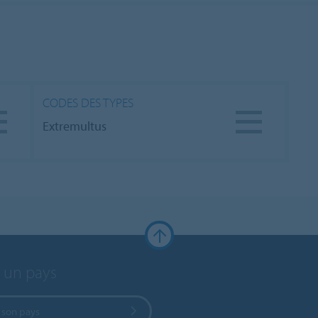
CODES DES TYPES
Extremultus
r un pays
 son pays