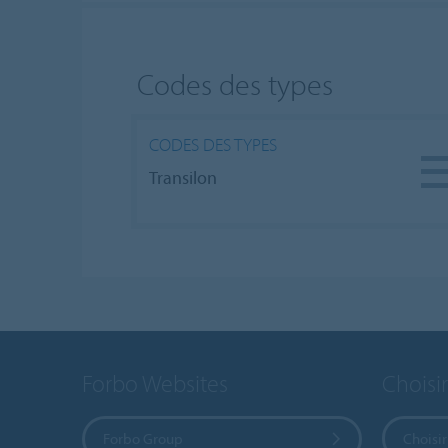
Codes des types
CODES DES TYPES
Transilon
Forbo Websites
Choisi
Forbo Group
Choisir