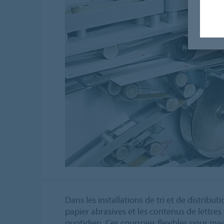
Dans les installations de tri et de distributi
papier abrasives et les contenus de lettres 
quotidien. Ces courroies flexibles pour m