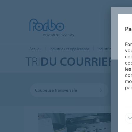
Pa
ACCUEIL
For
Accueil
Industries et Applications
Industrie papetière
vou
TRI
DU COURRIER
coo
coo
les
con
mo
par
Coupeuse transversale
Tri du