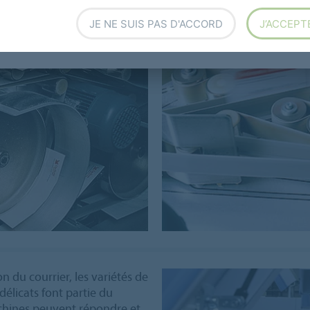
JE NE SUIS PAS D'ACCORD
J’ACCEPT
on du courrier, les variétés de
délicats font partie du
achines peuvent répondre et