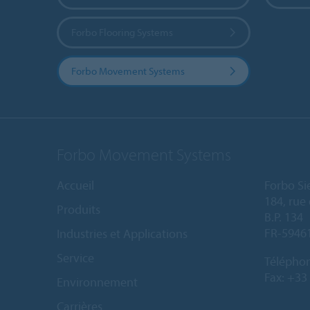
Forbo Flooring Systems
Forbo Movement Systems
Forbo Movement Systems
Accueil
Forbo Si
184, rue 
Produits
B.P. 134
FR-5946
Industries et Applications
Service
Télépho
Fax: +33
Environnement
Carrières