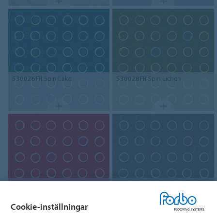
530026FR
Spin Lake
530028FR
Spin Lichen
530031FR
Spin Lava
530032FR
Spin Zinc
Cookie-inställningar