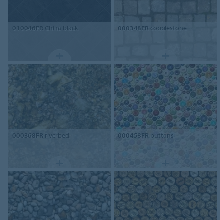
010046FR
China black
000348FR
cobblestone
000368FR
riverbed
000458FR
buttons