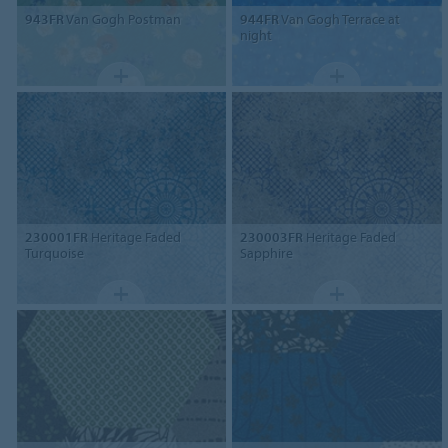
943FR
Van Gogh Postman
944FR
Van Gogh Terrace at
night
230001FR
Heritage Faded
230003FR
Heritage Faded
Turquoise
Sapphire