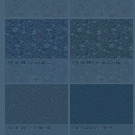
840005FR
Botanical Iris
840006FR
Botanical Cyclamen
500003FR
Field Mineral
500014FR
Field Cloud