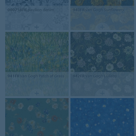
000758FR
pavilion denim
940FR
Van Gogh Sunflowers
941FR
Van Gogh Patch of Grass
942FR
Van Gogh Lullaby