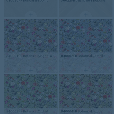
010080FR
hungarian point
36022FR
classic herringbone
840001FR
Botanical Magnolia
840002FR
Botanical Camellia
840003FR
Botanical Orchid
840004FR
Botanical Poppy