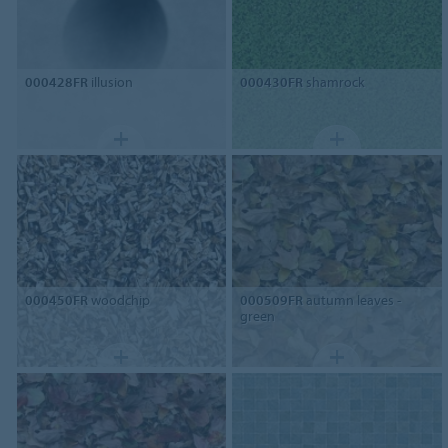
000428FR
illusion
000430FR
shamrock
000450FR
woodchip
000509FR
autumn leaves -
green