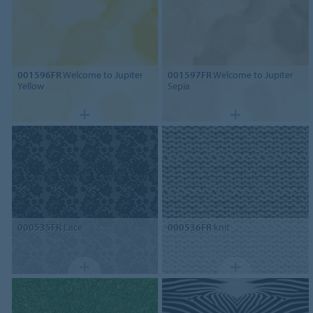
001596FR
Welcome to Jupiter
001597FR
Welcome to Jupiter
Yellow
Sepia
000535FR
Lace
000536FR
knit