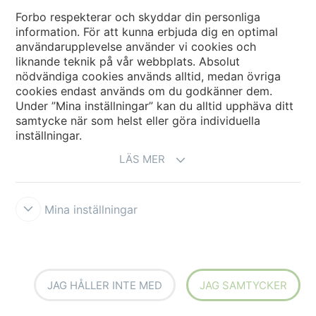
Forbo respekterar och skyddar din personliga
information. För att kunna erbjuda dig en optimal
användarupplevelse använder vi cookies och
liknande teknik på vår webbplats. Absolut
nödvändiga cookies används alltid, medan övriga
cookies endast används om du godkänner dem.
Under ”Mina inställningar” kan du alltid upphäva ditt
530033FR
Spin Storm
780001FR
Swirl Marina
samtycke när som helst eller göra individuella
inställningar.
LÄS MER
Mina inställningar
780002FR
Swirl Pepper
780005FR
Swirl Carbon
JAG HÅLLER INTE MED
JAG SAMTYCKER