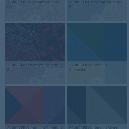
200001FR
Ecosystems Kimono
200002FR
Ecosystems Kimono
Green
Blue
200003FR
Ecosystems Kimono
220001FR
Wonderlab
Red
Chameleon
220002FR
Wonderlab Flamingo
220003FR
Wonderlab Mineral