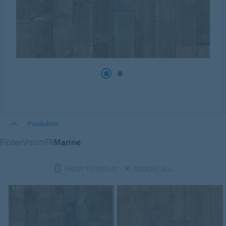
Produkter
FlotexVisionFR
Marine
SHOW FILTERS
(0)
REMOVE ALL