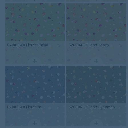
670003FR
Floret Orchid
670004FR
Floret Poppy
670005FR
Floret Iris
670006FR
Floret Cyclamen