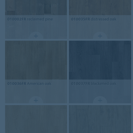
010002FR
reclaimed pine
010035FR
distressed oak
010036FR
American oak
010037FR
blackened oak