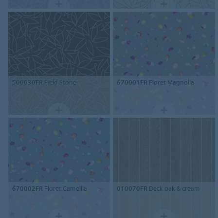
500030FR
Field Stone
670001FR
Floret Magnolia
670002FR
Floret Camellia
010070FR
Deck oak & cream