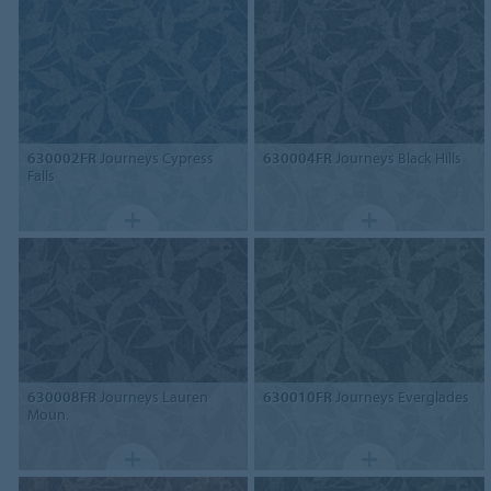
630002FR
Journeys Cypress
630004FR
Journeys Black Hills
Falls
630008FR
Journeys Lauren
630010FR
Journeys Everglades
Moun.