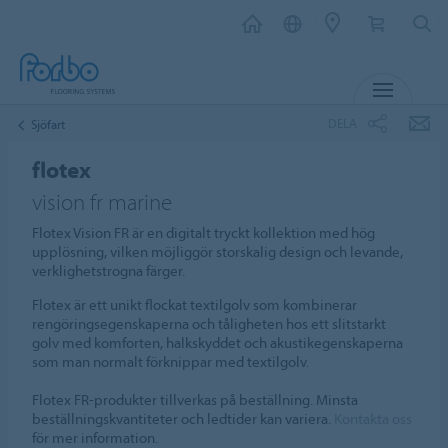
MENY
DELA
Sjöfart
flotex
vision fr marine
Flotex Vision FR är en digitalt tryckt kollektion med hög
upplösning, vilken möjliggör storskalig design och levande,
verklighetstrogna färger.
Flotex är ett unikt flockat textilgolv som kombinerar
rengöringsegenskaperna och tåligheten hos ett slitstarkt
golv med komforten, halkskyddet och akustikegenskaperna
som man normalt förknippar med textilgolv.
Flotex FR-produkter tillverkas på beställning. Minsta
beställningskvantiteter och ledtider kan variera.
Kontakta oss
för mer information.