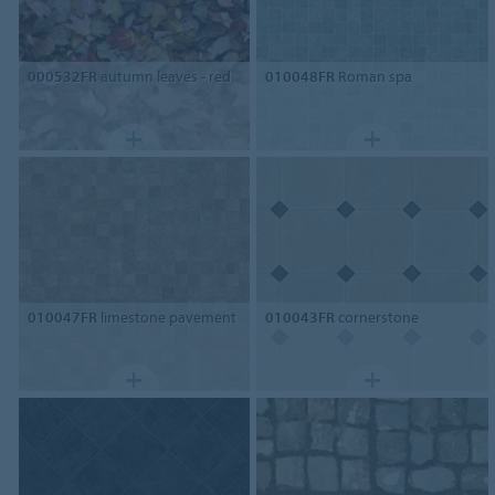
000532FR
autumn leaves - red
010048FR
Roman spa
010047FR
limestone pavement
010043FR
cornerstone