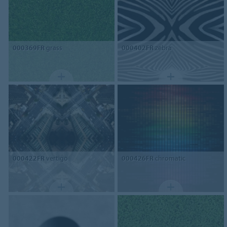
000369FR
grass
000402FR
zebra
000422FR
vertigo
000426FR
chromatic