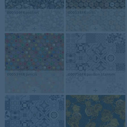
000510FR
pebbles
000534FR
corks
000539FR
pencils
000756FR
pavilion titanium