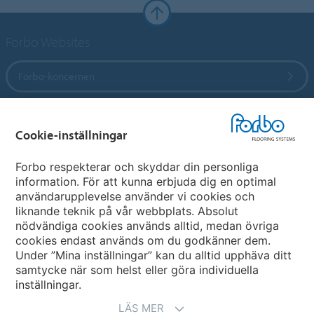
Forbo Websites
Forbo-koncernen
Forbo Flooring Systems
Cookie-inställningar
Forbo Movement Systems
Forbo respekterar och skyddar din personliga
information. För att kunna erbjuda dig en optimal
användarupplevelse använder vi cookies och
liknande teknik på vår webbplats. Absolut
Välj land
nödvändiga cookies används alltid, medan övriga
cookies endast används om du godkänner dem.
Välj ditt land
Under ”Mina inställningar” kan du alltid upphäva ditt
samtycke när som helst eller göra individuella
inställningar.
LÄS MER