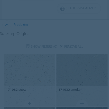
FLOORVISUALIZER
Produkter
Surestep Original
SHOW FILTERS
(0)
REMOVE ALL
171082
snow
171032
smoke *