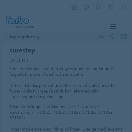
MENY
DELA
Step stegsäker vinyl
surestep
original
Surestep Original säkerhetsvinyl erbjuder en omfattande
färgpalett med en fräsch och ren estetik.
Detta slitstarka, partikelförstärkta säkerhetsgolv finns i 33
färger i olika nyanser, så att du kan leka med olika
färgscheman i din golvdesign.
6 Surestep Original artiklar finns också som
Fast Fit
konstruktion (171082, 171032, 171922, 171262, 171952,
171992).
Färger markerade med * finns på lager i Sverige med leverans