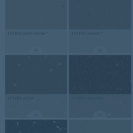
172312
warm mortar *
171772
cement *
171262
umber
172052
chocolate