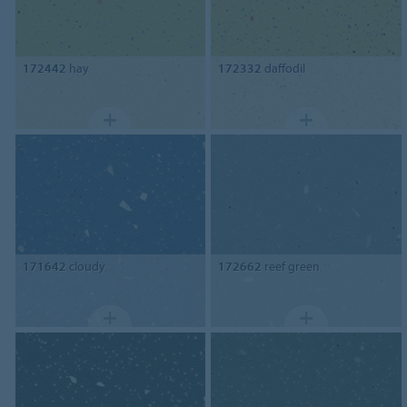
172442
hay
172332
daffodil
171642
cloudy
172662
reef green