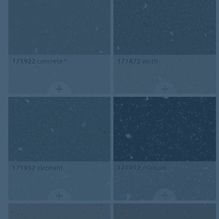
171922
concrete *
171872
earth
171952
elephant
171992
charcoal