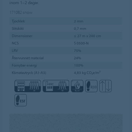
inom 1–2 dagar.
171082
snow
Tjocklek
2 mm
Slitskikt
0,7 mm
Dimensioner
≤ 27 m x 200 cm
NCS
S 0500-N
LRV
75%
Återvunnet material
24%
Förnybar energi
100%
Klimatavtryck (A1-A3)
4,83 kg CO₂e/m²