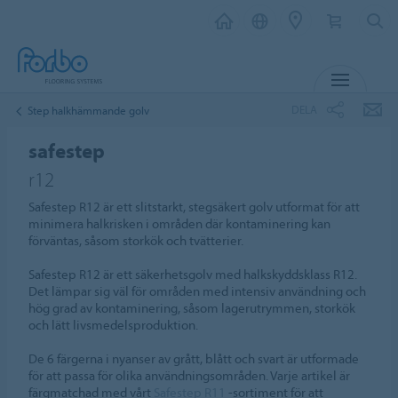
MENY
DELA
Step halkhämmande golv
safestep
r12
Safestep R12 är ett slitstarkt, stegsäkert golv utformat för att
minimera halkrisken i områden där kontaminering kan
förväntas, såsom storkök och tvätterier.
Safestep R12 är ett säkerhetsgolv med halkskyddsklass R12.
Det lämpar sig väl för områden med intensiv användning och
hög grad av kontaminering, såsom lagerutrymmen, storkök
och lätt livsmedelsproduktion.
De 6 färgerna i nyanser av grått, blått och svart är utformade
för att passa för olika användningsområden. Varje artikel är
färgmatchad med vårt
Safestep R11
-sortiment för att