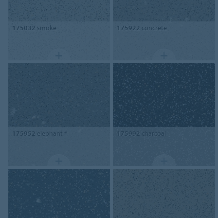
175032
smoke
175922
concrete
175952
elephant *
175992
charcoal