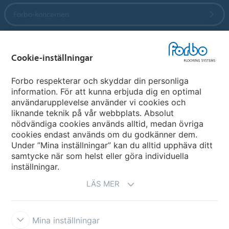
Forbo-koncernen
Forbo Flooring Systems
Cookie-inställningar
Forbo Movement Systems
Forbo respekterar och skyddar din personliga
information. För att kunna erbjuda dig en optimal
användarupplevelse använder vi cookies och
liknande teknik på vår webbplats. Absolut
Välj land
nödvändiga cookies används alltid, medan övriga
cookies endast används om du godkänner dem.
Välj ditt land
Under ”Mina inställningar” kan du alltid upphäva ditt
samtycke när som helst eller göra individuella
inställningar.
LÄS MER
Mina inställningar