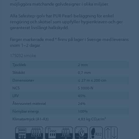
möjliggöra matchande golvdesigner i olika miljöer.
Alla Safestep-golv har PUR Pearl-beläggning för enkel
rengöring och skötsel som uppfyller hygienkraven och ger
garanterat livslångt halkskydd.
Färger markerade med * finns på lager i Sverige med leverans
inom 1–2 dagar.
175032
smoke
Tjocklek
2 mm
Slitskikt
0,7 mm
Dimensioner
≤ 27 m x 200 cm
NCS
S 3000-N
LRV
45%
Återvunnet material
24%
Förnybar energi
100%
Klimatavtryck (A1-A3)
4,83 kg CO₂e/m²