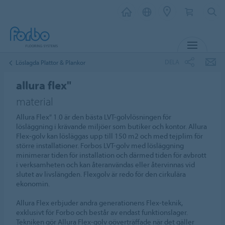
MENY
DELA
Löslagda Plattor & Plankor
allura flex"
material
Allura Flex" 1.0 är den bästa LVT-golvlösningen för
lösläggning i krävande miljöer som butiker och kontor. Allura
Flex-golv kan lösläggas upp till 150 m2 och med tejplim för
större installationer. Forbos LVT-golv med lösläggning
minimerar tiden för installation och därmed tiden för avbrott
i verksamheten och kan återanvändas eller återvinnas vid
slutet av livslängden. Flexgolv är redo för den cirkulära
ekonomin.
Allura Flex erbjuder andra generationens Flex-teknik,
exklusivt för Forbo och består av endast funktionslager.
Tekniken gör Allura Flex-golv oöverträffade när det gäller