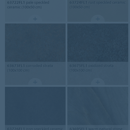
63722FL1
pale speckled
63724FL1
rust speckled ceramic
ceramic (100x50 cm)
(100x50 cm)
63673FL1
corroded strata
63675FL1
oxidized strata
(100x100 cm)
(100x100 cm)
63726FL1
iron speckled ceramic
63695FL1
warm natural stone