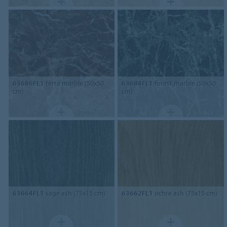
63686FL1
terra marble (50x50
63684FL1
forest marble (50x50
cm)
cm)
63664FL1
sage ash (75x15 cm)
63662FL1
ochre ash (75x15 cm)