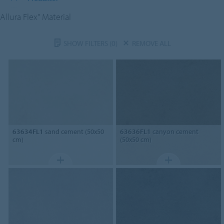
Allura Flex" Material
SHOW FILTERS
(0)
REMOVE ALL
63634FL1
sand cement (50x50
63636FL1
canyon cement
cm)
(50x50 cm)