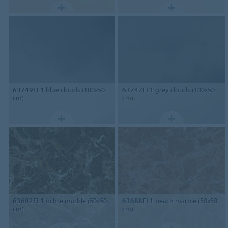
63749FL1
blue clouds (100x50
63747FL1
grey clouds (100x50
cm)
cm)
63682FL1
ochre marble (50x50
63688FL1
peach marble (50x50
cm)
cm)