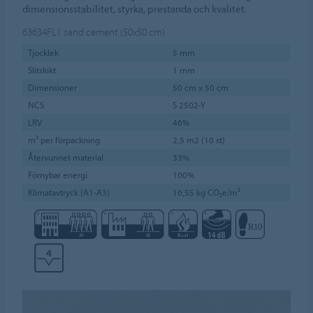
dimensionsstabilitet, styrka, prestanda och kvalitet.
63634FL1
sand cement (50x50 cm)
Tjocklek
5 mm
Slitskikt
1 mm
Dimensioner
50 cm x 50 cm
NCS
S 2502-Y
LRV
46%
m² per förpackning
2,5 m2 (10 st)
Återvunnet material
33%
Förnybar energi
100%
Klimatavtryck (A1-A3)
16,55 kg CO₂e/m²