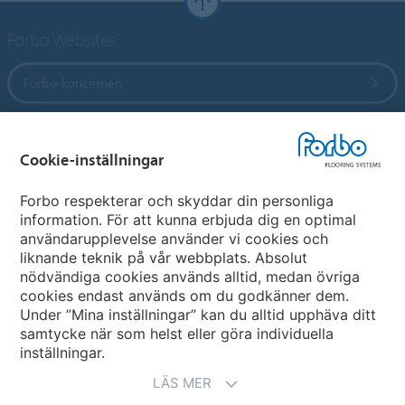
Forbo Websites
Forbo-koncernen
Forbo Flooring Systems
Cookie-inställningar
Forbo Movement Systems
Forbo respekterar och skyddar din personliga
information. För att kunna erbjuda dig en optimal
användarupplevelse använder vi cookies och
liknande teknik på vår webbplats. Absolut
Välj land
nödvändiga cookies används alltid, medan övriga
cookies endast används om du godkänner dem.
Välj ditt land
Under ”Mina inställningar” kan du alltid upphäva ditt
samtycke när som helst eller göra individuella
inställningar.
LÄS MER