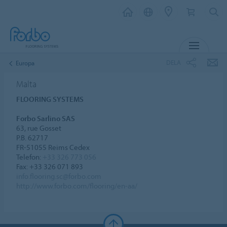
MENY
DELA
Europa
Malta
FLOORING SYSTEMS
Forbo Sarlino SAS
63, rue Gosset
P.B. 62717
FR-51055 Reims Cedex
Telefon:
+33 326 773 056
Fax: +33 326 071 893
info.flooring.sc@forbo.com
http://www.forbo.com/flooring/en-aa/