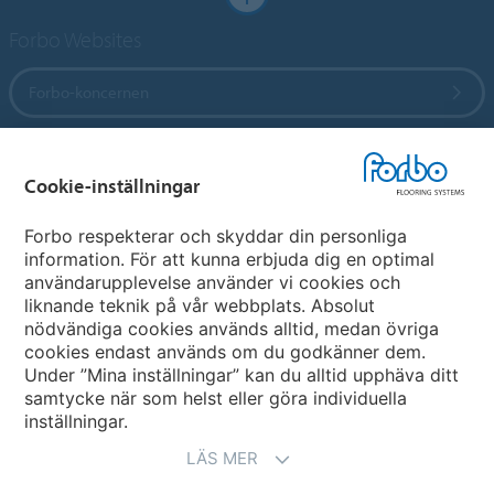
Forbo Websites
Forbo-koncernen
Forbo Flooring Systems
Cookie-inställningar
Forbo Movement Systems
Forbo respekterar och skyddar din personliga
information. För att kunna erbjuda dig en optimal
användarupplevelse använder vi cookies och
liknande teknik på vår webbplats. Absolut
Välj land
nödvändiga cookies används alltid, medan övriga
cookies endast används om du godkänner dem.
Välj ditt land
Under ”Mina inställningar” kan du alltid upphäva ditt
samtycke när som helst eller göra individuella
inställningar.
LÄS MER