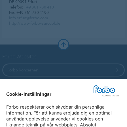
DE-99091 Erfurt
Telefon:
+49 361 730 410
Fax: +49 361 730 4190
info.erfurt@forbo.com
http://www.forbo-eurocol.de
Forbo Websites
Forbo-koncernen
Forbo Flooring Systems
Cookie-inställningar
Forbo Movement Systems
Forbo respekterar och skyddar din personliga
information. För att kunna erbjuda dig en optimal
användarupplevelse använder vi cookies och
liknande teknik på vår webbplats. Absolut