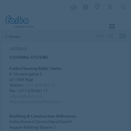
MENY
DELA
Europa
Lettland
FLOORING SYSTEMS
Forbo Flooring Baltic States
K. Ulmana gatve 5
LV-1004 Riga
Telefon:
+371 670 661 16
Fax: +371 670 661 17
info.lv@forbo.com
http://www.forbo-flooring.lv
Building & Construction Adhesives
Forbo Eurocol Deutschland GmbH
August-Röbling-Strasse 2