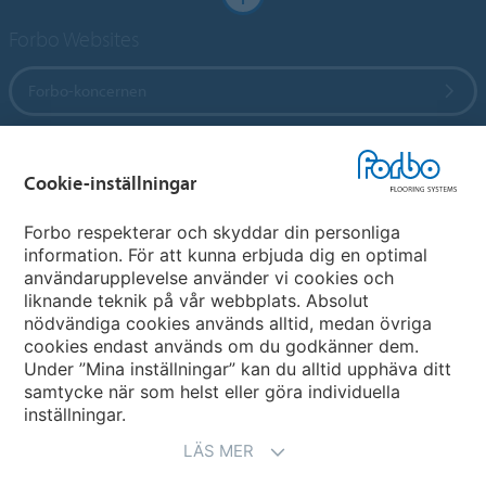
Forbo Websites
Forbo-koncernen
Forbo Flooring Systems
Cookie-inställningar
Forbo Movement Systems
Forbo respekterar och skyddar din personliga
information. För att kunna erbjuda dig en optimal
användarupplevelse använder vi cookies och
liknande teknik på vår webbplats. Absolut
Välj land
nödvändiga cookies används alltid, medan övriga
cookies endast används om du godkänner dem.
Välj ditt land
Under ”Mina inställningar” kan du alltid upphäva ditt
samtycke när som helst eller göra individuella
inställningar.
LÄS MER