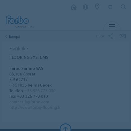
MENY
DELA
Europa
Frankrike
FLOORING SYSTEMS
Forbo Sarlino SAS
63, rue Gosset
B.P. 62717
FR-51055 Reims Cedex
Telefon:
+33 326 773 030
Fax: +33 326 773 010
contact-fr@forbo.com
http://www.forbo-flooring.fr