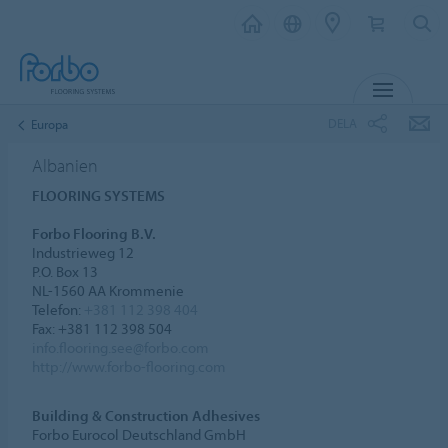
MENY
DELA
Europa
Albanien
FLOORING SYSTEMS
Forbo Flooring B.V.
Industrieweg 12
P.O. Box 13
NL-1560 AA Krommenie
Telefon:
+381 112 398 404
Fax: +381 112 398 504
info.flooring.see@forbo.com
http://www.forbo-flooring.com
Building & Construction Adhesives
Forbo Eurocol Deutschland GmbH