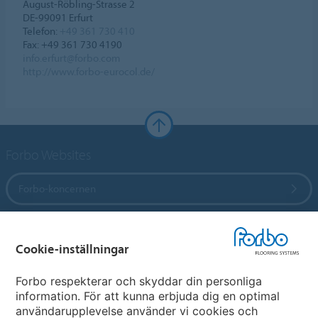
August-Röbling-Strasse 2
DE-99091 Erfurt
Telefon:
+49 361 730 410
Fax: +49 361 730 4190
info.erfurt@forbo.com
http://www.forbo-eurocol.de/
Forbo Websites
Forbo-koncernen
Forbo Flooring Systems
Cookie-inställningar
Forbo Movement Systems
Forbo respekterar och skyddar din personliga
information. För att kunna erbjuda dig en optimal
användarupplevelse använder vi cookies och