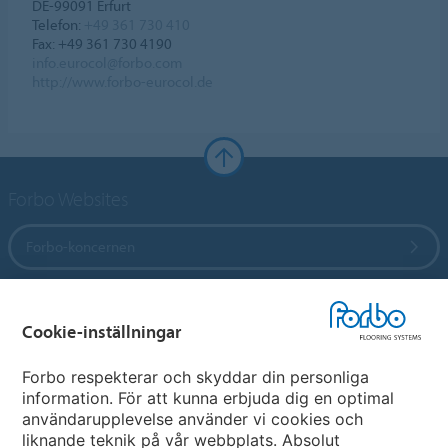
DE-99091 Erfurt
Telefon:
+49 361 730 410
Fax: +49 361 730 4190
info.eurocol@forbo.com
http://www.forbo-eurocol.de
Forbo Websites
Forbo-koncernen
Forbo Flooring Systems
Cookie-inställningar
Forbo Movement Systems
Forbo respekterar och skyddar din personliga
information. För att kunna erbjuda dig en optimal
användarupplevelse använder vi cookies och
liknande teknik på vår webbplats. Absolut