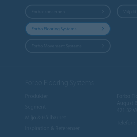
Forbo-koncernen
Välj dit
Forbo Flooring Systems
Forbo Movement Systems
Forbo Flooring Systems
Produkter
Forbo Fl
August B
Segment
421 32 V
Miljö & Hållbarhet
Telefon:
Inspiration & Referenser