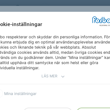
SWEDEN
OM OSS
KARRIÄR
NYHETSBREV
MILJÖ &
INSPIRATION &
okie-inställningar
NT
FLOORVISUALIZ
HÅLLBARHET
REFERENSER
bo respekterar och skyddar din personliga information. För
land
 kunna erbjuda dig en optimal användarupplevelse använde
kies och liknande teknik på vår webbplats. Absolut
vändiga cookies används alltid, medan övriga cookies end
vänds om du godkänner dem. Under ”Mina inställningar” ka
alltid upphäva ditt samtycke när som helst eller göra
ividuella inställningar.
LÄS MER
ring)
Mina inställningar