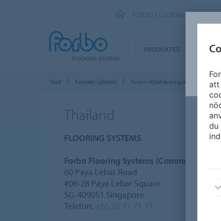
FORBO FLOORING SYSTEMS
Co
PRODUKTER
SEGME
For
Start
Kontakt (global)
Asien-Stillahavsregionen
Thai
att
coo
nöd
Thailand
an
du 
ind
FLOORING SYSTEMS
Forbo Flooring Systems (Commercial Floo
60 Paya Lebar Road
#06-28 Paya Lebar Square
SG-409051 Singapore
Telefon:
+65 92 71 71 71