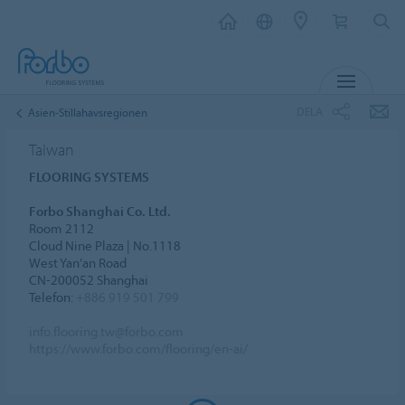
MENY
DELA
Asien-Stillahavsregionen
Taiwan
FLOORING SYSTEMS
Forbo Shanghai Co. Ltd.
Room 2112
Cloud Nine Plaza | No.1118
West Yan’an Road
CN-200052 Shanghai
Telefon:
+886 919 501 799
info.flooring.tw@forbo.com
https://www.forbo.com/flooring/en-ai/