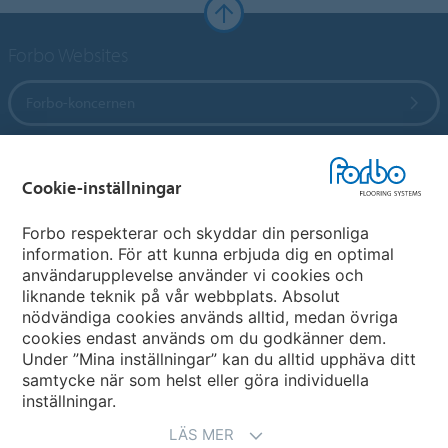
Forbo Websites
Forbo-koncernen
Forbo Flooring Systems
Cookie-inställningar
Forbo Movement Systems
Forbo respekterar och skyddar din personliga
information. För att kunna erbjuda dig en optimal
användarupplevelse använder vi cookies och
liknande teknik på vår webbplats. Absolut
Välj land
nödvändiga cookies används alltid, medan övriga
cookies endast används om du godkänner dem.
Välj ditt land
Under ”Mina inställningar” kan du alltid upphäva ditt
samtycke när som helst eller göra individuella
inställningar.
LÄS MER