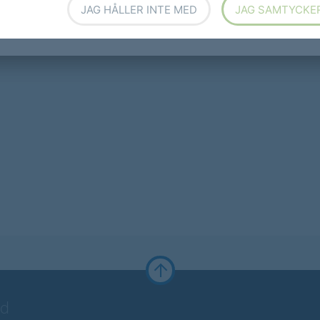
JAG HÅLLER INTE MED
JAG SAMTYCKE
nd