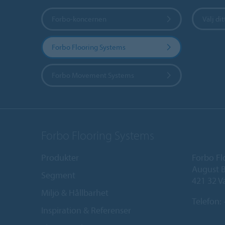
Forbo-koncernen
Välj dit
Forbo Flooring Systems
Forbo Movement Systems
Forbo Flooring Systems
Produkter
Forbo Fl
August B
Segment
421 32 V
Miljö & Hållbarhet
Telefon:
Inspiration & Referenser