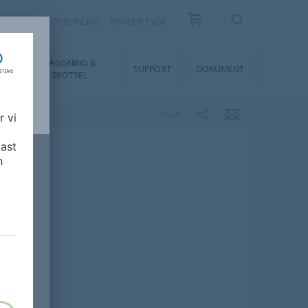
KONTAKT
FORBONLINE
PRODUKTSÖK
LÄGGNING &
ER
SUPPORT
DOKUMENT
SKÖTSEL
DELA
r vi
ast
n