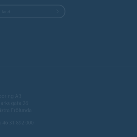
t land
ooring AB
arks gata 26
ästra Frölunda
+46 31 892 000