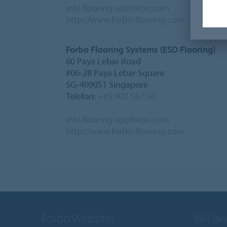
info.flooring.sg@forbo.com
http://www.forbo-flooring.com
Forbo Flooring Systems (ESD Flooring)
60 Paya Lebar Road
#06-28 Paya Lebar Square
SG-409051 Singapore
Telefon:
+65 902 587 50
info.flooring.sg@forbo.com
http://www.forbo-flooring.com
Forbo Websites
Välj la