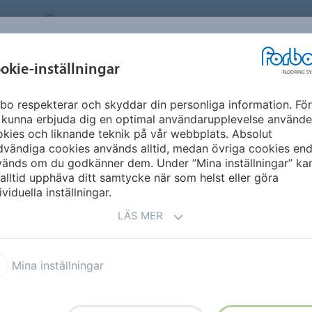
SWEDEN
OM OSS
KARRIÄR
NYHETSBREV
MILJÖ &
INSPIRATION &
okie-inställningar
NT
FLOORVISUALIZ
HÅLLBARHET
REFERENSER
bo respekterar och skyddar din personliga information. För
gapore
 kunna erbjuda dig en optimal användarupplevelse använde
kies och liknande teknik på vår webbplats. Absolut
vändiga cookies används alltid, medan övriga cookies end
vänds om du godkänner dem. Under ”Mina inställningar” ka
alltid upphäva ditt samtycke när som helst eller göra
ividuella inställningar.
LÄS MER
ring)
Mina inställningar