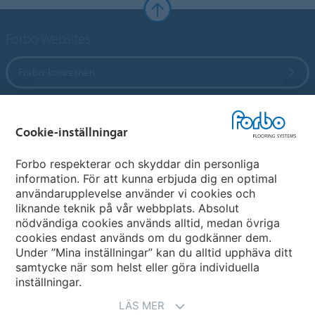
Forbo Websites
Forbo-koncernen
Forbo Flooring Systems
Cookie-inställningar
Forbo Movement Systems
Forbo respekterar och skyddar din personliga
information. För att kunna erbjuda dig en optimal
användarupplevelse använder vi cookies och
liknande teknik på vår webbplats. Absolut
Välj land
nödvändiga cookies används alltid, medan övriga
cookies endast används om du godkänner dem.
Välj ditt land
Under ”Mina inställningar” kan du alltid upphäva ditt
samtycke när som helst eller göra individuella
inställningar.
LÄS MER