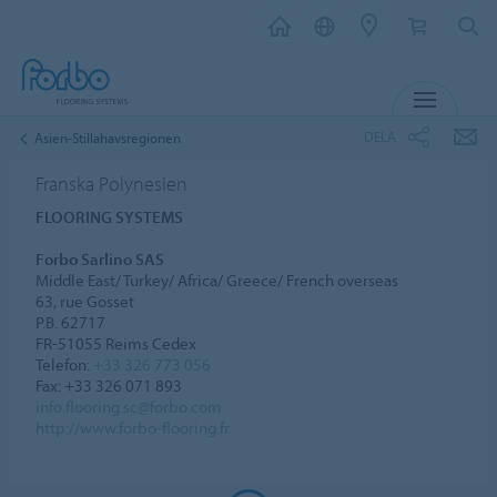
MENY
DELA
Asien-Stillahavsregionen
Franska Polynesien
FLOORING SYSTEMS
Forbo Sarlino SAS
Middle East/ Turkey/ Africa/ Greece/ French overseas
63, rue Gosset
P.B. 62717
FR-51055 Reims Cedex
Telefon:
+33 326 773 056
Fax: +33 326 071 893
info.flooring.sc@forbo.com
http://www.forbo-flooring.fr