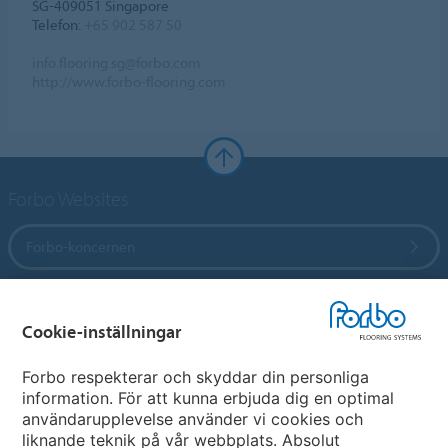
SG-409051 Singapore
Telefon:
+65 902 587 50
info.flooring.sg@forbo.com
http://www.forbo-flooring.com
Forbo Websites
Forbo-koncernen
Forbo Flooring Systems
Cookie-inställningar
Forbo Movement Systems
Forbo respekterar och skyddar din personliga
information. För att kunna erbjuda dig en optimal
användarupplevelse använder vi cookies och
liknande teknik på vår webbplats. Absolut