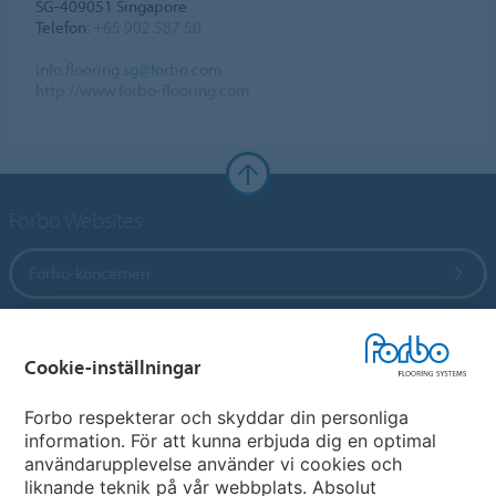
SG-409051 Singapore
Telefon:
+65 902 587 50
info.flooring.sg@forbo.com
http://www.forbo-flooring.com
Forbo Websites
Forbo-koncernen
Forbo Flooring Systems
Cookie-inställningar
Forbo Movement Systems
Forbo respekterar och skyddar din personliga
information. För att kunna erbjuda dig en optimal
användarupplevelse använder vi cookies och
liknande teknik på vår webbplats. Absolut