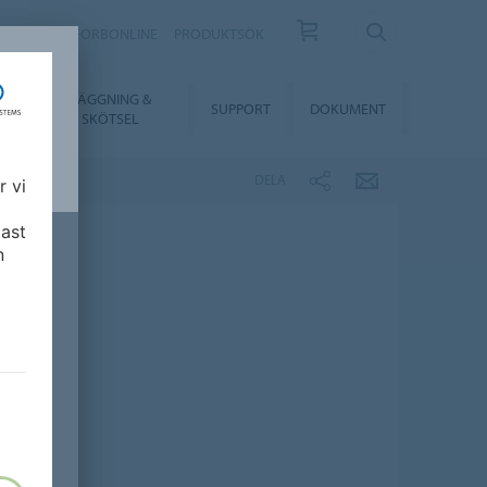
KONTAKT
FORBONLINE
PRODUKTSÖK
LÄGGNING &
ER
SUPPORT
DOKUMENT
SKÖTSEL
DELA
r vi
ast
n