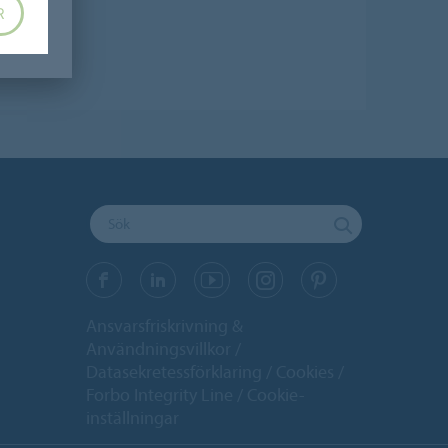
R
Ansvarsfriskrivning &
Användningsvillkor
Datasekretessförklaring
Cookies
Forbo Integrity Line
Cookie-
inställningar