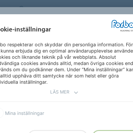
SWEDEN
OM OSS
KARRIÄR
NYHETSBREV
MILJÖ &
INSPIRATION &
okie-inställningar
NT
FLOORVISUALIZ
HÅLLBARHET
REFERENSER
bo respekterar och skyddar din personliga information. För
 kunna erbjuda dig en optimal användarupplevelse använde
kies och liknande teknik på vår webbplats. Absolut
vändiga cookies används alltid, medan övriga cookies end
vänds om du godkänner dem. Under ”Mina inställningar” ka
alltid upphäva ditt samtycke när som helst eller göra
ividuella inställningar.
LÄS MER
Mina inställningar