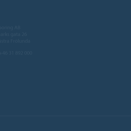
ooring AB
arks gata 26
ästra Frölunda
+46 31 892 000