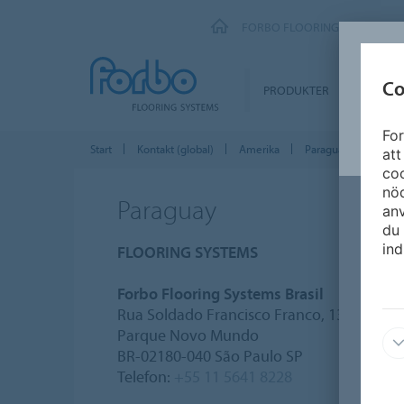
FORBO FLOORING SYSTEMS
Co
PRODUKTER
SEGME
For
Start
Kontakt (global)
Amerika
Paraguay
att
coo
nöd
Paraguay
an
du 
ind
FLOORING SYSTEMS
Forbo Flooring Systems Brasil
Rua Soldado Francisco Franco, 133
Parque Novo Mundo
BR-02180-040 São Paulo SP
Telefon:
+55 11 5641 8228