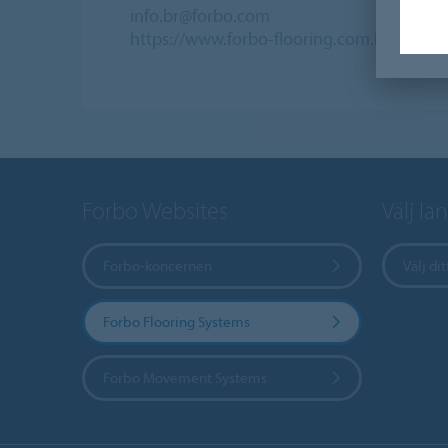
info.br@forbo.com
https://www.forbo-flooring.com.br
Forbo Websites
Välj la
Forbo-koncernen
Välj dit
Forbo Flooring Systems
Forbo Movement Systems