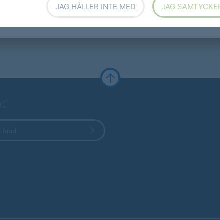
JAG HÅLLER INTE MED
JAG SAMTYCKE
nd
t land