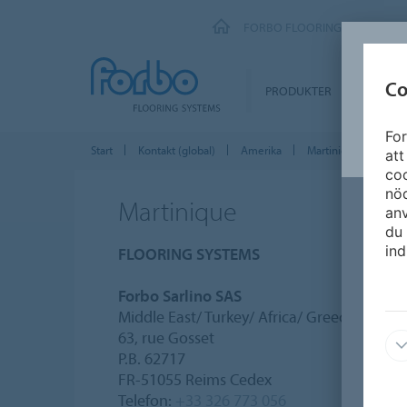
FORBO FLOORING SYSTEMS
Co
PRODUKTER
SEGME
For
Start
Kontakt (global)
Amerika
Martinique
att
coo
nöd
Martinique
an
du 
ind
FLOORING SYSTEMS
Forbo Sarlino SAS
Middle East/ Turkey/ Africa/ Greece/ Frenc
63, rue Gosset
P.B. 62717
FR-51055 Reims Cedex
Telefon:
+33 326 773 056