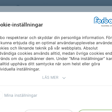
SWEDEN
OM OSS
KARRIÄR
NYHETSBREV
MILJÖ &
INSPIRATION &
okie-inställningar
NT
FLOORVISUALIZ
HÅLLBARHET
REFERENSER
bo respekterar och skyddar din personliga information. För
 kunna erbjuda dig en optimal användarupplevelse använde
kies och liknande teknik på vår webbplats. Absolut
vändiga cookies används alltid, medan övriga cookies end
vänds om du godkänner dem. Under ”Mina inställningar” ka
alltid upphäva ditt samtycke när som helst eller göra
ividuella inställningar.
LÄS MER
h overseas
Mina inställningar