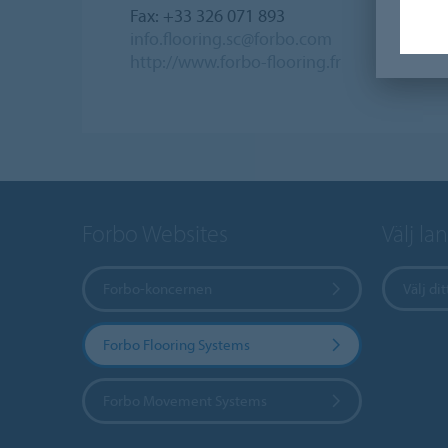
Fax: +33 326 071 893
info.flooring.sc@forbo.com
http://www.forbo-flooring.fr
Forbo Websites
Välj la
Forbo-koncernen
Välj dit
Forbo Flooring Systems
Forbo Movement Systems