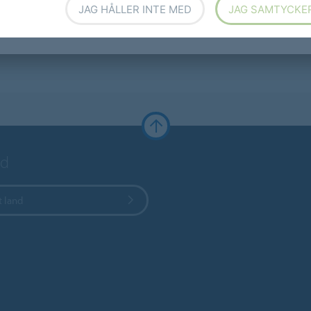
JAG HÅLLER INTE MED
JAG SAMTYCKE
nd
t land