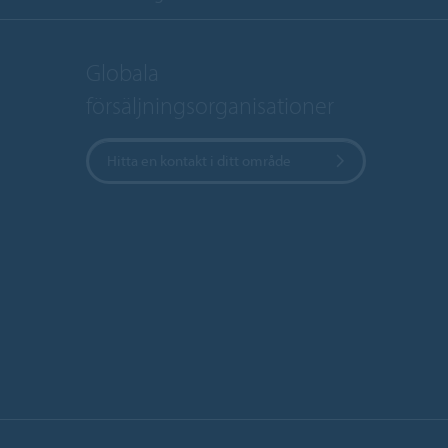
Globala
försäljningsorganisationer
Hitta en kontakt i ditt område