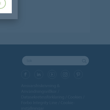
R
Ansvarsfriskrivning &
Användningsvillkor
Datasekretessförklaring
Cookies
Forbo Integrity Line
Cookie-
inställningar