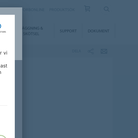
KONTAKT
FORBONLINE
PRODUKTSÖK
LÄGGNING &
ER
SUPPORT
DOKUMENT
SKÖTSEL
DELA
r vi
ast
n