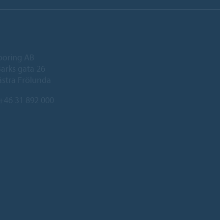
ooring AB
arks gata 26
ästra Frölunda
+46 31 892 000