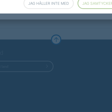
JAG HÅLLER INTE MED
JAG SAMTYCKE
nd
t land