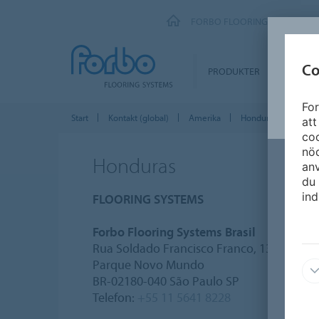
FORBO FLOORING SYSTEMS
Co
PRODUKTER
SEGME
For
Start
Kontakt (global)
Amerika
Honduras
att
coo
nöd
Honduras
an
du 
ind
FLOORING SYSTEMS
Forbo Flooring Systems Brasil
Rua Soldado Francisco Franco, 133
Parque Novo Mundo
BR-02180-040 São Paulo SP
Telefon:
+55 11 5641 8228