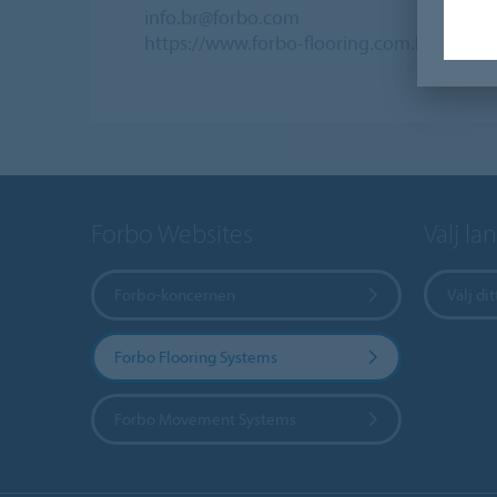
info.br@forbo.com
https://www.forbo-flooring.com.br
Forbo Websites
Välj la
Forbo-koncernen
Välj dit
Forbo Flooring Systems
Forbo Movement Systems