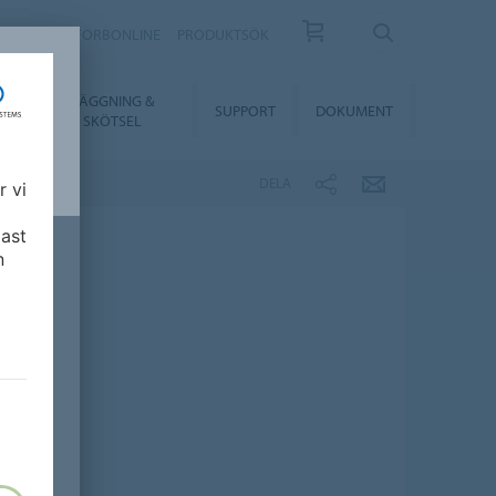
KONTAKT
FORBONLINE
PRODUKTSÖK
LÄGGNING &
ER
SUPPORT
DOKUMENT
SKÖTSEL
DELA
r vi
ast
n