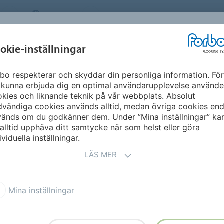
SWEDEN
OM OSS
KARRIÄR
NYHETSBREV
MILJÖ &
INSPIRATION &
okie-inställningar
NT
FLOORVISUALIZ
HÅLLBARHET
REFERENSER
bo respekterar och skyddar din personliga information. För
 kunna erbjuda dig en optimal användarupplevelse använde
kies och liknande teknik på vår webbplats. Absolut
vändiga cookies används alltid, medan övriga cookies end
vänds om du godkänner dem. Under ”Mina inställningar” ka
alltid upphäva ditt samtycke när som helst eller göra
ividuella inställningar.
LÄS MER
Mina inställningar