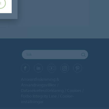
R
Ansvarsfriskrivning &
Användningsvillkor
Datasekretessförklaring
Cookies
Forbo Integrity Line
Cookie-
inställningar