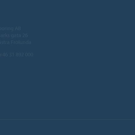
ooring AB
arks gata 26
ästra Frölunda
+46 31 892 000