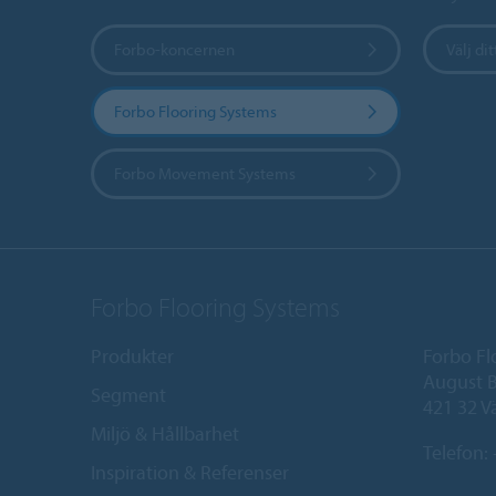
Forbo-koncernen
Välj dit
Forbo Flooring Systems
Forbo Movement Systems
Forbo Flooring Systems
Produkter
Forbo Fl
August B
Segment
421 32 V
Miljö & Hållbarhet
Telefon:
Inspiration & Referenser