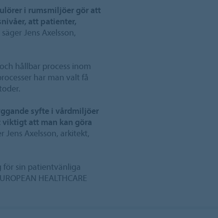
lörer i rumsmiljöer gör att
ivåer, att patienter,
, säger Jens Axelsson,
g och hållbar process inom
 processer har man valt få
toder.
yggande syfte i vårdmiljöer
t viktigt att man kan göra
er Jens Axelsson, arkitekt,
för sin patientvänliga
n. EUROPEAN HEALTHCARE