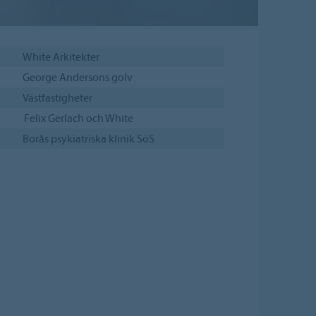
White Arkitekter
George Andersons golv
Västfastigheter
Felix Gerlach och White
Borås psykiatriska klinik SöS