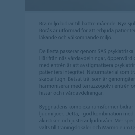
Bra miljö bidrar till bättre mående. Nya sjuk
Borås är utformad för att erbjuda patiente
läkande och välkomnande miljö.
De flesta passerar genom SÄS psykiatriska
Härifrån nås vårdavdelningar, öppenvård 
med entrén är att avstigmatisera psykiatr
patienters integritet. Naturmaterial som t
skapar lugn. Betsat trä, som är genomgåe
harmoniserar med terrazzogolv i entrén
hissar och i vårdavdelningar.
Byggnadens komplexa rumsformer bidrar ti
ljudmiljöer. Detta, i god kombination med 
akustiken och justerar ljudnivåer. Mer spe
valts till träningslokaler och Marmoleum D