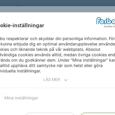
SWEDEN
OM OSS
KARRIÄR
NYHETSBREV
MILJÖ &
INSPIRATION &
okie-inställningar
NT
FLOORVISUALIZ
HÅLLBARHET
REFERENSER
bo respekterar och skyddar din personliga information. För
n Borås – Marmoleum & Sphera
 kunna erbjuda dig en optimal användarupplevelse använde
kies och liknande teknik på vår webbplats. Absolut
vändiga cookies används alltid, medan övriga cookies end
TILLBAKA TILL ÖVERSIK
vänds om du godkänner dem. Under ”Mina inställningar” ka
alltid upphäva ditt samtycke när som helst eller göra
ividuella inställningar.
LÄS MER
 – Marmoleum & Sphera
Mina inställningar