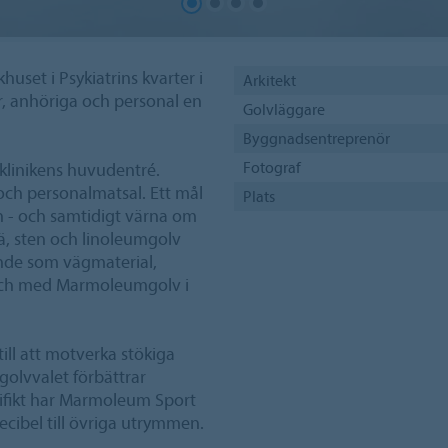
huset i Psykiatrins kvarter i
Arkitekt
r, anhöriga och personal en
Golvläggare
Byggnadsentreprenör
Fotograf
 klinikens huvudentré.
och personalmatsal. Ett mål
Plats
in - och samtidigt värna om
rä, sten och linoleumgolv
nde som vägmaterial,
 och med Marmoleumgolv i
ll att motverka stökiga
golvvalet förbättrar
cifikt har Marmoleum Sport
ecibel till övriga utrymmen.