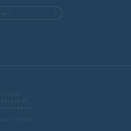
t land
ooring AB
arks gata 26
ästra Frölunda
+46 31 892 000