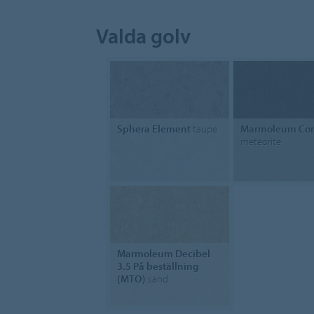
Valda golv
Sphera Element
taupe
Marmoleum Con
meteorite
Marmoleum Decibel
3.5 På beställning
(MTO)
sand