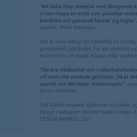
"Att hålla ihop material med dämpande ku
vi kan skapa en miljö som påverkar stressn
besökare och personal känner sig lugna"
arkitekt, White Arkitekter.
Det är även viktigt att bibehålla en smidi
golvskötsel i vårdmiljö. För att underlätta
material för att slippa många olika städme
"För bra städbarhet och i säkerhetsföreb
vill man inte använda golvlister. Då är de
uppvik och det klarar linoleumgolv"
, säg
White Arkitekter.
Det hälsofrämjande sjukhuset utmärker sig 
design i kategorin Mental Health Desig
DESIGN AWARDS 2021.