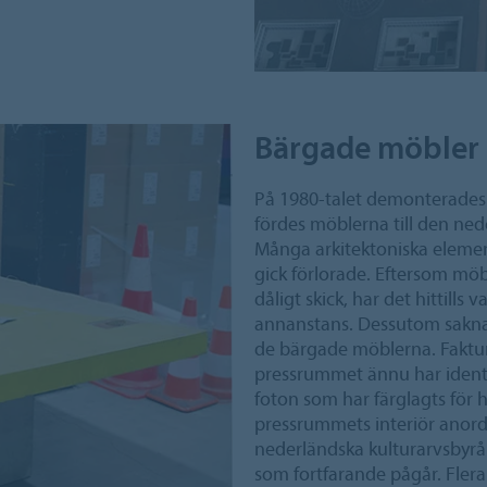
Bärgade möbler
På 1980-talet demonterades i
fördes möblerna till den ned
Många arkitektoniska elemen
gick förlorade. Eftersom möb
dåligt skick, har det hittills 
annanstans. Dessutom saknad
de bärgade möblerna. Faktum
pressrummet ännu har identif
foton som har färglagts för h
pressrummets interiör anor
nederländska kulturarvsbyrån
som fortfarande pågår. Fler