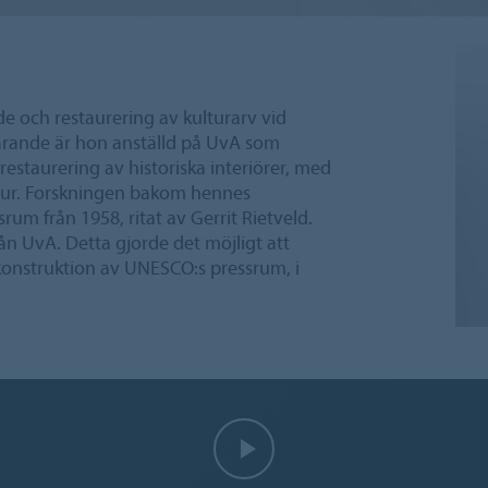
 och restaurering av kulturarv vid
varande är hon anställd på UvA som
 restaurering av historiska interiörer, med
tektur. Forskningen bakom hennes
m från 1958, ritat av Gerrit Rietveld.
ån UvA. Detta gjorde det möjligt att
ekonstruktion av UNESCO:s pressrum, i