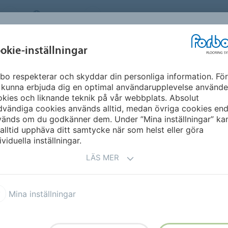
SWEDEN
OM OSS
KARRIÄR
NYHETSBREV
MILJÖ &
INSPIRATION &
okie-inställningar
NT
FLOORVISUALIZ
HÅLLBARHET
REFERENSER
bo respekterar och skyddar din personliga information. För
antje Pander
 kunna erbjuda dig en optimal användarupplevelse använde
IES
kies och liknande teknik på vår webbplats. Absolut
vändiga cookies används alltid, medan övriga cookies end
vänds om du godkänner dem. Under ”Mina inställningar” ka
alltid upphäva ditt samtycke när som helst eller göra
ividuella inställningar.
LÄS MER
Mina inställningar