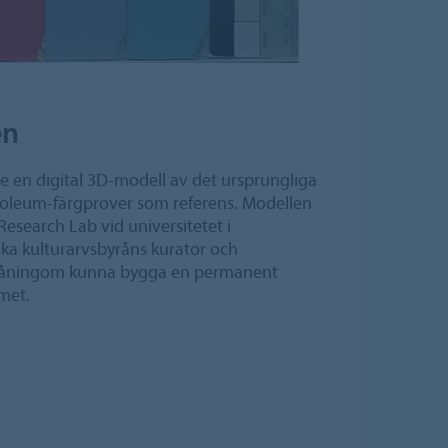
en
e en digital 3D-modell av det ursprungliga
leum-färgprover som referens. Modellen
esearch Lab vid universitetet i
a kulturarvsbyråns kurator och
måningom kunna bygga en permanent
met.