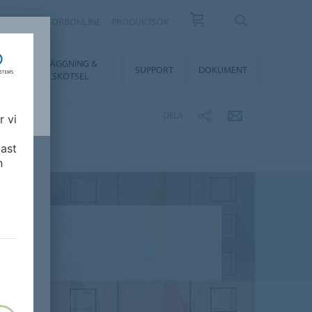
KONTAKT
FORBONLINE
PRODUKTSÖK
LÄGGNING &
ER
SUPPORT
DOKUMENT
SKÖTSEL
DELA
r vi
ast
n