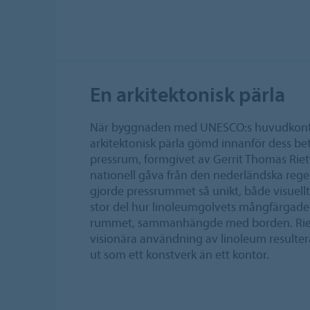
En arkitektonisk pärla
När byggnaden med UNESCO:s huvudkonto
arkitektonisk pärla gömd innanför dess 
pressrum, formgivet av Gerrit Thomas Riet
nationell gåva från den nederländska rege
gjorde pressrummet så unikt, både visuellt 
stor del hur linoleumgolvets mångfärgade
rummet, sammanhängde med borden. Rietv
visionära användning av linoleum resultera
ut som ett konstverk än ett kontor.