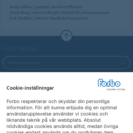
Andy Liffner | porträtt Jani Kristoffersen
Jonas Borg | interiör Berghs School of Communication
Erik Undéhn | interiör Nordiska Kompaniet
Forbo Websites
Forbo-koncernen
Forbo Flooring Systems
Cookie-inställningar
Forbo Movement Systems
Forbo respekterar och skyddar din personliga
information. För att kunna erbjuda dig en optimal
användarupplevelse använder vi cookies och
liknande teknik på vår webbplats. Absolut
Välj land
nödvändiga cookies används alltid, medan övriga
cookies endast används om du godkänner dem.