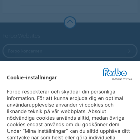
Forbo Websites
Forbo-koncernen
Forbo Flooring Systems
Cookie-inställningar
Forbo Movement Systems
Forbo respekterar och skyddar din personliga
information. För att kunna erbjuda dig en optimal
användarupplevelse använder vi cookies och
liknande teknik på vår webbplats. Absolut
Välj land
nödvändiga cookies används alltid, medan övriga
cookies endast används om du godkänner dem.
Välj ditt land
Under ”Mina inställningar” kan du alltid upphäva ditt
samtycke när som helst eller göra individuella