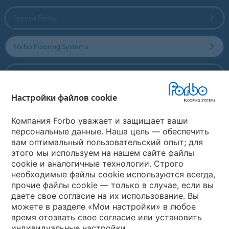
Группа Forbo
Forbo Flooring Systems
Forbo Movement Systems
Настройки файлов cookie
Выберите страну
Компания Forbo уважает и защищает ваши
персональные данные. Наша цель — обеспечить
вам оптимальный пользовательский опыт; для
Выберите вашу страну
этого мы используем на нашем сайте файлы
cookie и аналогичные технологии. Строго
необходимые файлы cookie используются всегда,
My Forbo
прочие файлы cookie — только в случае, если вы
даете свое согласие на их использование. Вы
Где купить
можете в разделе «Мои настройки» в любое
время отозвать свое согласие или установить
индивидуальные настройки.