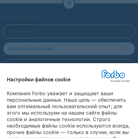
Forbo Websites
Группа Forbo
Forbo Flooring Systems
Forbo Movement Systems
Настройки файлов cookie
Выберите страну
Компания Forbo уважает и защищает ваши
персональные данные. Наша цель — обеспечить
вам оптимальный пользовательский опыт; для
Выберите вашу страну
этого мы используем на нашем сайте файлы
cookie и аналогичные технологии. Строго
необходимые файлы cookie используются всегда,
My Forbo
прочие файлы cookie — только в случае, если вы