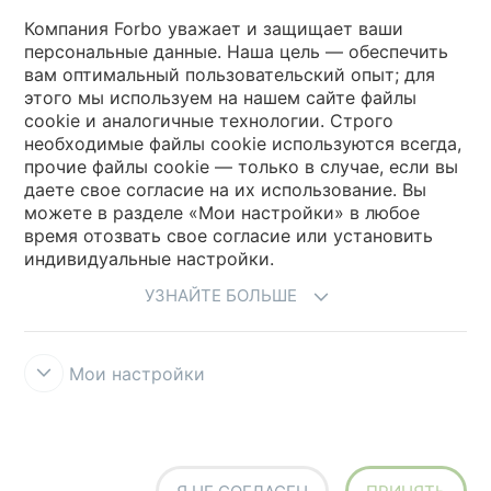
Выберите страну
Компания Forbo уважает и защищает ваши
персональные данные. Наша цель — обеспечить
вам оптимальный пользовательский опыт; для
Выберите вашу страну
этого мы используем на нашем сайте файлы
cookie и аналогичные технологии. Строго
необходимые файлы cookie используются всегда,
My Forbo
прочие файлы cookie — только в случае, если вы
даете свое согласие на их использование. Вы
Где купить
можете в разделе «Мои настройки» в любое
время отозвать свое согласие или установить
индивидуальные настройки.
УЗНАЙТЕ БОЛЬШЕ
Мои настройки
Правила и условия использования
Защита информации
Cookies
Forbo Integrity Line
Настройки файлов cookie