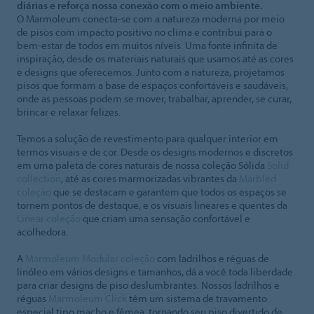
diárias e reforça nossa conexão com o meio ambiente.
O Marmoleum conecta-se com a natureza moderna por meio
de pisos com impacto positivo no clima e contribui para o
bem-estar de todos em muitos níveis. Uma fonte infinita de
inspiração, desde os materiais naturais que usamos até as cores
e designs que oferecemos. Junto com a natureza, projetamos
pisos que formam a base de espaços confortáveis e saudáveis,
onde as pessoas podem se mover, trabalhar, aprender, se curar,
brincar e relaxar felizes.
Temos a solução de revestimento para qualquer interior em
termos visuais e de cor. Desde os designs modernos e discretos
em uma paleta de cores naturais de nossa coleção Sólida
Solid
collection
, até as cores marmorizadas vibrantes da
Marbled
coleção
que se destacam e garantem que todos os espaços se
tornem pontos de destaque, e os visuais lineares e quentes da
Linear coleção
que criam uma sensação confortável e
acolhedora.
A
Marmoleum Modular coleção
com ladrilhos e réguas de
linóleo em vários designs e tamanhos, dá a você toda liberdade
para criar designs de piso deslumbrantes. Nossos ladrilhos e
réguas
Marmoleum Click
têm um sistema de travamento
especial tipo macho e fêmea, tornando seu piso divertido de