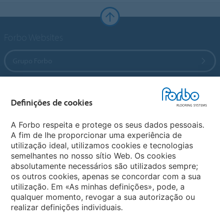
Forbo Websites
Grupo Forbo
Forbo Flooring Systems
Definições de cookies
Forbo Movement Systems
A Forbo respeita e protege os seus dados pessoais.
A fim de lhe proporcionar uma experiência de
utilização ideal, utilizamos cookies e tecnologias
semelhantes no nosso sítio Web. Os cookies
Sites Forbo
absolutamente necessários são utilizados sempre;
os outros cookies, apenas se concordar com a sua
Selecione o país
utilização. Em «As minhas definições», pode, a
qualquer momento, revogar a sua autorização ou
realizar definições individuais.