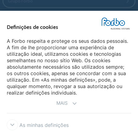
Grupo Forbo
Forbo Flooring Systems
Definições de cookies
Forbo Movement Systems
A Forbo respeita e protege os seus dados pessoais.
A fim de lhe proporcionar uma experiência de
utilização ideal, utilizamos cookies e tecnologias
semelhantes no nosso sítio Web. Os cookies
Sites Mundiais
absolutamente necessários são utilizados sempre;
os outros cookies, apenas se concordar com a sua
Escolha seu país
utilização. Em «As minhas definições», pode, a
qualquer momento, revogar a sua autorização ou
realizar definições individuais.
MAIS
As minhas definições
Termos e Condições
Aviso Legal e Termos de Uso
Proteção de