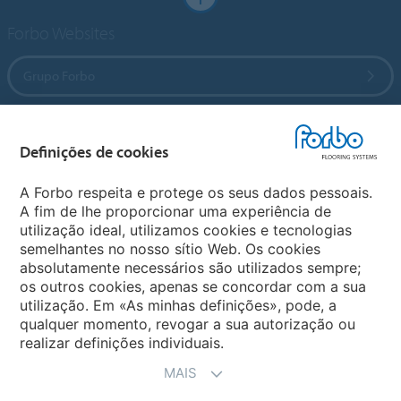
Forbo Websites
Grupo Forbo
Forbo Flooring Systems
Definições de cookies
Forbo Movement Systems
A Forbo respeita e protege os seus dados pessoais.
A fim de lhe proporcionar uma experiência de
utilização ideal, utilizamos cookies e tecnologias
semelhantes no nosso sítio Web. Os cookies
Sites Mundiais
absolutamente necessários são utilizados sempre;
os outros cookies, apenas se concordar com a sua
Escolha seu país
utilização. Em «As minhas definições», pode, a
qualquer momento, revogar a sua autorização ou
realizar definições individuais.
MAIS