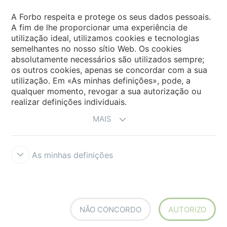
Forbo Movement Systems
A Forbo respeita e protege os seus dados pessoais.
A fim de lhe proporcionar uma experiência de
utilização ideal, utilizamos cookies e tecnologias
semelhantes no nosso sítio Web. Os cookies
Sites Mundiais
absolutamente necessários são utilizados sempre;
os outros cookies, apenas se concordar com a sua
Escolha seu país
utilização. Em «As minhas definições», pode, a
qualquer momento, revogar a sua autorização ou
realizar definições individuais.
MAIS
As minhas definições
Termos e Condições
Aviso Legal e Termos de Uso
Proteção de
Dados
Cookies
Forbo Integrity Line
Definições de cookies
NÃO CONCORDO
AUTORIZO
creating better environments