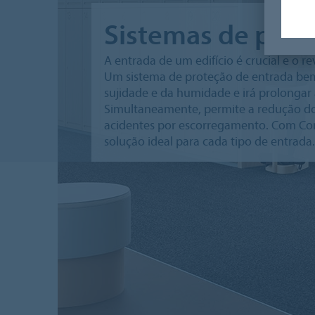
Sistemas de prot
A entrada de um edifício é crucial e o
Um sistema de proteção de entrada bem
sujidade e da humidade e irá prolongar 
Simultaneamente, permite a redução do
acidentes por escorregamento. Com Coral
solução ideal para cada tipo de entrada.