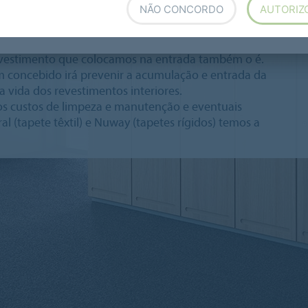
NÃO CONCORDO
AUTORIZ
eção de entrada
 revestimento que colocamos na entrada também o é.
 concebido irá prevenir a acumulação e entrada da
a vida dos revestimentos interiores.
s custos de limpeza e manutenção e eventuais
 (tapete têxtil) e Nuway (tapetes rígidos) temos a