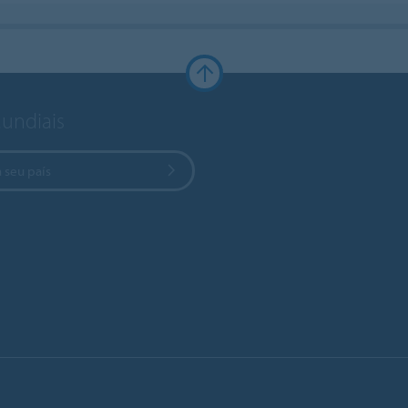
Mundiais
 seu país