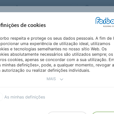
FORBO FLOORING SYSTEMS
BRAZIL
INSPIRAÇÕES E
finições de cookies
PRODUTOS
SEGMENTOS
SUSTENT
REFERÊNCIAS
orbo respeita e protege os seus dados pessoais. A fim de 
porcionar uma experiência de utilização ideal, utilizamos
TEÇÃO DE ENTRADA
kies e tecnologias semelhantes no nosso sítio Web. Os
kies absolutamente necessários são utilizados sempre; os
ros cookies, apenas se concordar com a sua utilização. E
s minhas definições», pode, a qualquer momento, revogar 
 autorização ou realizar definições individuais.
MAIS
As minhas definições