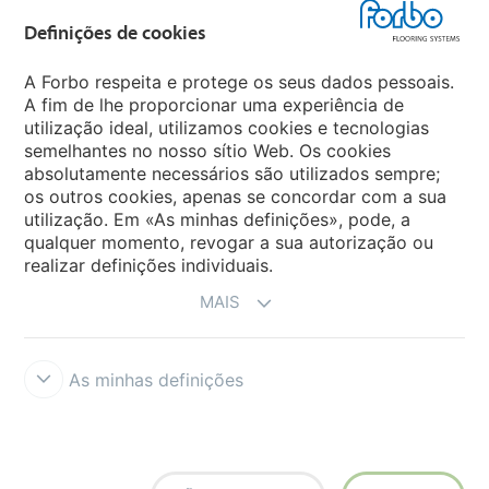
Forbo Flooring Systems
Definições de cookies
Forbo Movement Systems
A Forbo respeita e protege os seus dados pessoais.
A fim de lhe proporcionar uma experiência de
utilização ideal, utilizamos cookies e tecnologias
semelhantes no nosso sítio Web. Os cookies
Sites Mundiais
absolutamente necessários são utilizados sempre;
os outros cookies, apenas se concordar com a sua
Escolha seu país
utilização. Em «As minhas definições», pode, a
qualquer momento, revogar a sua autorização ou
realizar definições individuais.
MAIS
As minhas definições
Termos e Condições
Aviso Legal e Termos de Uso
Proteção de
Dados
Cookies
Forbo Integrity Line
Definições de cookies