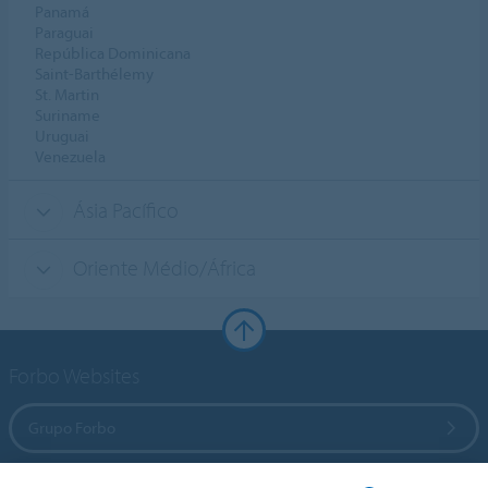
Panamá
Paraguai
República Dominicana
Saint-Barthélemy
St. Martin
Suriname
Uruguai
Venezuela
Ásia Pacífico
Oriente Médio/África
Forbo Websites
Grupo Forbo