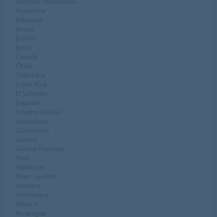
Antilhas Holandesas
Argentina
Bahamas
Belize
Bolívia
Brasil
Canadá
Chile
Colômbia
Costa Rica
El Salvador
Equador
Estados Unidos
Guadalupe
Guatemala
Guiana
Guiana Francesa
Haiti
Honduras
Ilhas Cayman
Jamaica
Martinique
México
Nicarágua