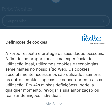
Forbo Websites
Grupo Forbo
Forbo Flooring Systems
Definições de cookies
Forbo Movement Systems
A Forbo respeita e protege os seus dados pessoais.
A fim de lhe proporcionar uma experiência de
utilização ideal, utilizamos cookies e tecnologias
semelhantes no nosso sítio Web. Os cookies
Sites Mundiais
absolutamente necessários são utilizados sempre;
os outros cookies, apenas se concordar com a sua
Escolha seu país
utilização. Em «As minhas definições», pode, a
qualquer momento, revogar a sua autorização ou
realizar definições individuais.
MAIS