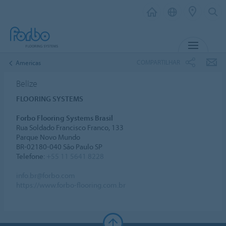
MENU
COMPARTILHAR
Americas
Belize
FLOORING SYSTEMS
Forbo Flooring Systems Brasil
Rua Soldado Francisco Franco, 133
Parque Novo Mundo
BR-02180-040 São Paulo SP
Telefone:
+55 11 5641 8228
info.br@forbo.com
https://www.forbo-flooring.com.br