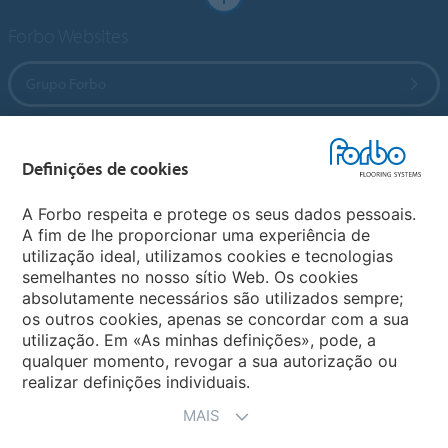
Forbo Websites
Grupo Forbo
Forbo Flooring Systems
Definições de cookies
Forbo Movement Systems
A Forbo respeita e protege os seus dados pessoais.
A fim de lhe proporcionar uma experiência de
utilização ideal, utilizamos cookies e tecnologias
semelhantes no nosso sítio Web. Os cookies
Sites Mundiais
absolutamente necessários são utilizados sempre;
os outros cookies, apenas se concordar com a sua
Escolha seu país
utilização. Em «As minhas definições», pode, a
qualquer momento, revogar a sua autorização ou
realizar definições individuais.
MAIS