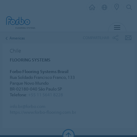
MENU
COMPARTILHAR
Americas
Chile
FLOORING SYSTEMS
Forbo Flooring Systems Brasil
Rua Soldado Francisco Franco, 133
Parque Novo Mundo
BR-02180-040 São Paulo SP
Telefone:
+55 11 5641 8228
info.br@forbo.com
https://www.forbo-flooring.com.br