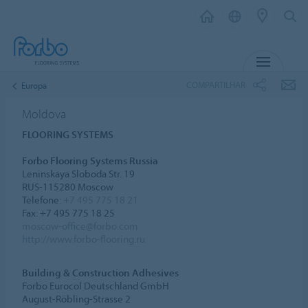
MENU
COMPARTILHAR
Europa
Moldova
FLOORING SYSTEMS
Forbo Flooring Systems Russia
Leninskaya Sloboda Str. 19
RUS-115280 Moscow
Telefone:
+7 495 775 18 21
Fax: +7 495 775 18 25
moscow-office@forbo.com
http://www.forbo-flooring.ru
Building & Construction Adhesives
Forbo Eurocol Deutschland GmbH
August-Röbling-Strasse 2