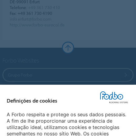
DE-99091 Erfurt
Telefone:
+49 361 730 410
Fax: +49 361 730 4190
info.erfurt@forbo.com
http://www.forbo-eurocol.de
Forbo Websites
Grupo Forbo
Forbo Flooring Systems
Definições de cookies
Forbo Movement Systems
A Forbo respeita e protege os seus dados pessoais.
A fim de lhe proporcionar uma experiência de
utilização ideal, utilizamos cookies e tecnologias
semelhantes no nosso sítio Web. Os cookies