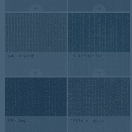
1906
rising ash
1908
classic cloud
1907
deep loch
1910
morning dew