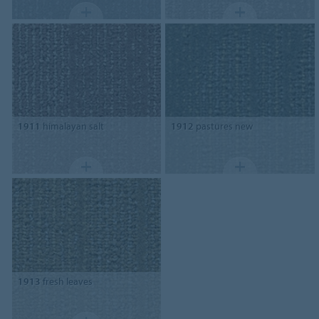
1911
himalayan salt
1912
pastures new
1913
fresh leaves