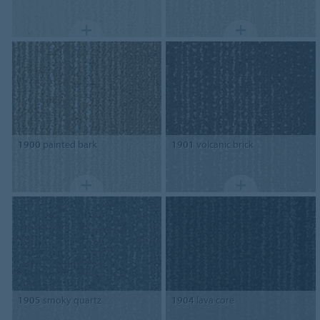
1900
painted bark
1901
volcanic brick
1905
smoky quartz
1904
lava core