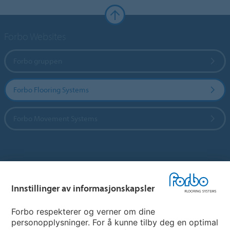
Forbo Websites
Forbo gruppen
Forbo Flooring Systems
Forbo Movement Systems
Hjemmeside per land
Innstillinger av informasjonskapsler
Velg land
Forbo respekterer og verner om dine
personopplysninger. For å kunne tilby deg en optimal
My Forbo