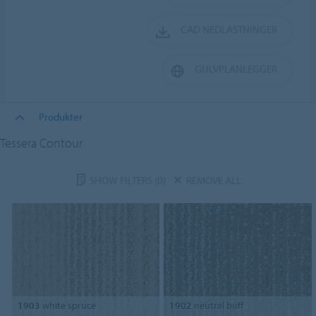
CAD NEDLASTNINGER
GULVPLANLEGGER
Produkter
Tessera Contour
SHOW FILTERS
(0)
REMOVE ALL
1903
white spruce
1902
neutral buff