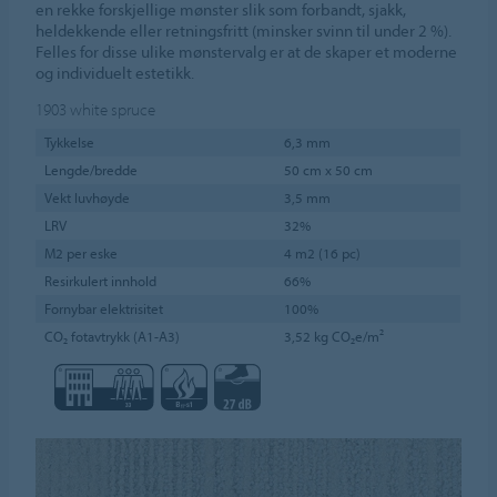
en rekke forskjellige mønster slik som forbandt, sjakk,
heldekkende eller retningsfritt (minsker svinn til under 2 %).
Felles for disse ulike mønstervalg er at de skaper et moderne
og individuelt estetikk.
1903
white spruce
Tykkelse
6,3 mm
Lengde/bredde
50 cm x 50 cm
Vekt luvhøyde
3,5 mm
LRV
32%
M2 per eske
4 m2 (16 pc)
Resirkulert innhold
66%
Fornybar elektrisitet
100%
CO₂ fotavtrykk (A1-A3)
3,52 kg CO₂e/m²