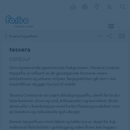
MENY
DEL
Tessera Teppefliser
tessera
contour
Den repeterende geometriske bakgrunnen i Tessera Contour
teppeflis er influert av de gjentagende formene innen
arkitekturen og urbane miljøer. Fargepaletten går ton-i-ton
med diffuse skygger fra lyst til mørkt.
Tessera Contour er en svært allsidig teppeflis, ideell for bruk i
hele kontorer store og små, fellesarealer og korridorer. Brukt
alene eller i kombinasjon med Forbo Flooring produkter som
gir kreative og individuelle gulv design.
Denne teppeflisen med skåret og løkke luv er skapt for å gi
maksimal fleksibilitet i gulvlegging siden flisen kan legges i