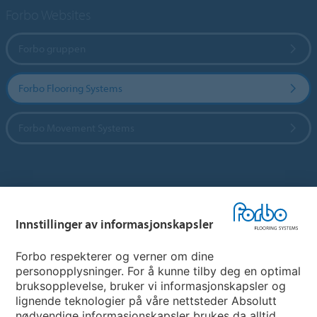
Forbo Websites
Forbo gruppen
Forbo Flooring Systems
Forbo Movement Systems
Hjemmeside per land
Innstillinger av informasjonskapsler
Velg land
Forbo respekterer og verner om dine
personopplysninger. For å kunne tilby deg en optimal
My Forbo
bruksopplevelse, bruker vi informasjonskapsler og
lignende teknologier på våre nettsteder Absolutt
INFORMASJON COVID-19
nødvendige informasjonskapsler brukes da alltid,