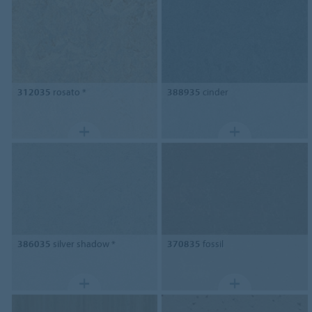
312035
rosato *
388935
cinder
386035
silver shadow *
370835
fossil