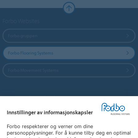
Forbo Websites
Forbo gruppen
Forbo Flooring Systems
Forbo Movement Systems
Hjemmeside per land
Innstillinger av informasjonskapsler
Velg land
Forbo respekterer og verner om dine
personopplysninger. For å kunne tilby deg en optimal
My Forbo