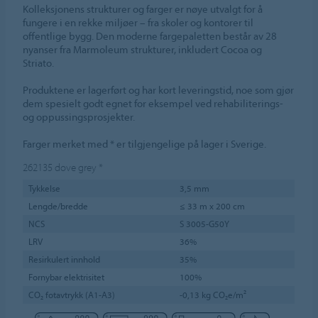
Kolleksjonens strukturer og farger er nøye utvalgt for å
fungere i en rekke miljøer – fra skoler og kontorer til
offentlige bygg. Den moderne fargepaletten består av 28
nyanser fra Marmoleum strukturer, inkludert Cocoa og
Striato.
Produktene er lagerført og har kort leveringstid, noe som gjør
dem spesielt godt egnet for eksempel ved rehabiliterings-
og oppussingsprosjekter.
Farger merket med * er tilgjengelige på lager i Sverige.
262135
dove grey
*
Tykkelse
3,5 mm
Lengde/bredde
≤ 33 m x 200 cm
NCS
S 3005-G50Y
LRV
36%
Resirkulert innhold
35%
Fornybar elektrisitet
100%
CO₂ fotavtrykk (A1-A3)
-0,13 kg CO₂e/m²