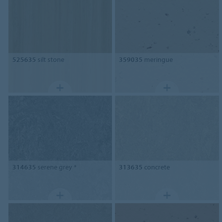
525635
silt stone
359035
meringue
314635
serene grey *
313635
concrete