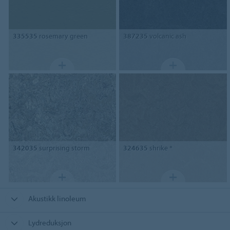
335535
rosemary green
387235
volcanic ash
342035
surprising storm
324635
shrike *
Akustikk linoleum
Lydreduksjon