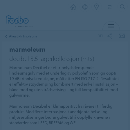
MENY
DEL
Akustikk linoleum
marmoleum
decibel 3.5 lagerkolleksjon (mts)
Marmoleum Decibel er et trinnlydsdempende
linoleumsgulv med et underlag av polyolefin som gir opptil
19 dB trinnlydsreduksjon, målt etter EN ISO 717-2. Resultatet
er effektiv støydemping kombinert med enkel installasjon –
både med og uten trådsveising – og full kompatibilitet med
gulvvarme.
Marmoleum Decibel er klimapositivt fra råvarer til ferdig
produkt. Med flere internasjonalt anerkjente helse- og
miljøsertifiseringer bidrar gulvet til å oppfylle kravene i
standarder som LEED, BREEAM og WELL.