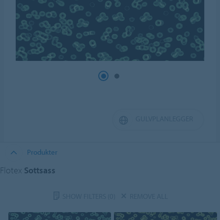
GULVPLANLEGGER
Produkter
Flotex
Sottsass
SHOW FILTERS
(0)
REMOVE ALL