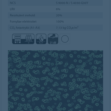
NCS
S 9000-N / S 4030-G30Y
LRV
6%
Resirkulert innhold
20%
Fornybar elektrisitet
100%
CO₂ fotavtrykk (A1-A3)
7,13 kg CO₂e/m²