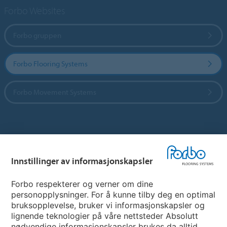
Forbo Websites
Forbo gruppen
Forbo Flooring Systems
Forbo Movement Systems
Hjemmeside per land
Innstillinger av informasjonskapsler
Velg land
Forbo respekterer og verner om dine
personopplysninger. For å kunne tilby deg en optimal
My Forbo
bruksopplevelse, bruker vi informasjonskapsler og
lignende teknologier på våre nettsteder Absolutt
INFORMASJON COVID-19
nødvendige informasjonskapsler brukes da alltid,