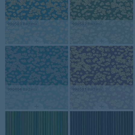
990503
Bacteria
990502
Bacteria
990404
Bacteria
990501
Bacteria