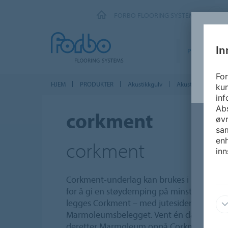
FORBO FLOORING SYSTEMS
In
PRODUKTER
For
HJEM
PRODUKTER
Akustikkgulv
Akustikk linoleum
kun
inf
Abs
corkment
øvr
sam
enh
corkment
inn
Corkment-underlag kan brukes i kombina
for å gi en støydemping på minst 14 dB (i h
legges Corkment – med jutesiden opp – i r
Marmoleumsbelegget. Vent én dag for at li
deretter Marmoleum oppå Corkment. Følg