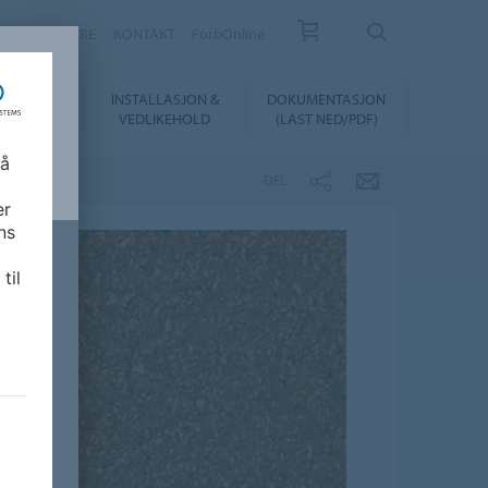
FORHANDLERE
KONTAKT
ForbOnline
INSTALLASJON &
DOKUMENTASJON
SUALIZER
VEDLIKEHOLD
(LAST NED/PDF)
 å
DEL
er
ns
til