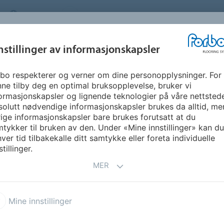
NORWAY
OM OSS
KARRIERE
FAQ
NYHETSBREV
INSPIRASJON &
nstillinger av informasjonskapsler
SEGMENTER
BÆREKRAFT
FLOORVI
REFERANSER
bo respekterer og verner om dine personopplysninger. For
Corkment
ne tilby deg en optimal bruksopplevelse, bruker vi
ormasjonskapsler og lignende teknologier på våre nettsted
olutt nødvendige informasjonskapsler brukes da alltid, me
ige informasjonskapsler bare brukes forutsatt at du
tykker til bruken av den. Under «Mine innstillinger» kan du 
ver tid tilbakekalle ditt samtykke eller foreta individuelle
stillinger.
MER
sjon med vanlig Marmoleum
enhold til ISO 717-2). Først
ett vinkel mot
Mine innstillinger
met skal stivne. Legg
 standardprosedyrene for