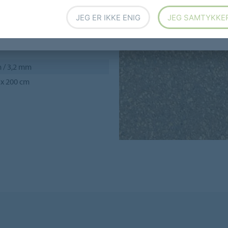
JEG ER IKKE ENIG
JEG SAMTYKKE
 / 3,2 mm
 x 200 cm