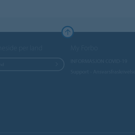
side per land
My Forbo
INFORMASJON COVID-19
and
Support - Ansvarsfraskrivels