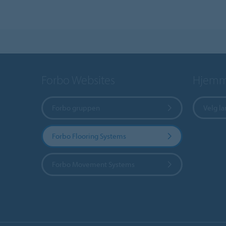
Forbo Websites
Hjemme
Forbo gruppen
Velg l
Forbo Flooring Systems
Forbo Movement Systems