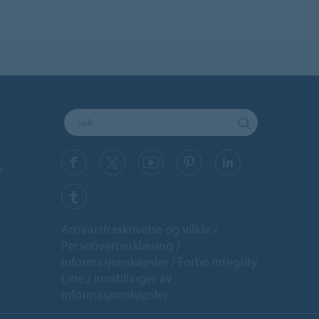
e
Ansvarsfraskrivelse og vilkår
Personvernerklæring
Informasjonskapsler
Forbo Integrity
Line
Innstillinger av
informasjonskapsler