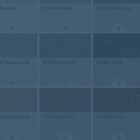
82
snow
171032
smoke
172752
slate grey
82
warm greige
171922
concrete
171872
earth
12
warm mortar
171772
cement
171262
umber