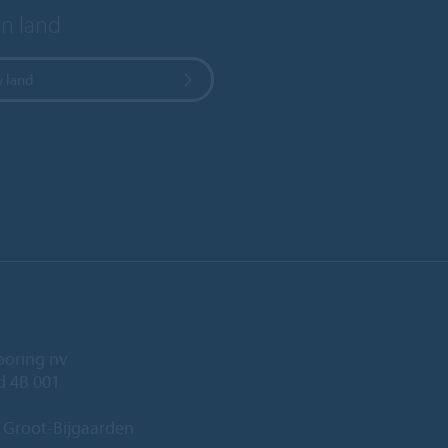
en land
w land
ooring nv
ld 4B 001
 Groot-Bijgaarden