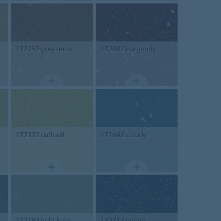
172152
grey terra
172882
burgundy
172332
daffodil
171642
cloudy
172192
light kelp
172712
denim