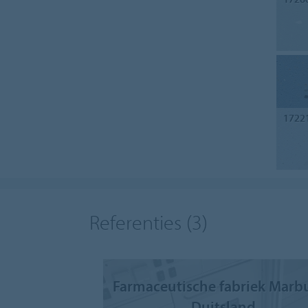
1722
Referenties
(3)
Farmaceutische fabriek Marbu
Duitsland