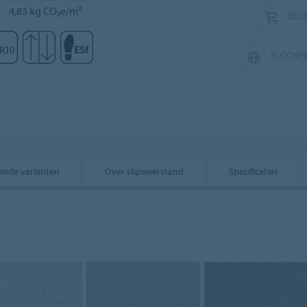
4,83 kg CO₂e/m²
BEST
FLOORP
lende varianten
Over slipweerstand
Specificaties