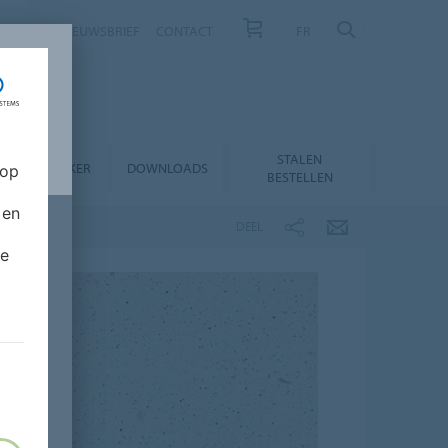
NIEUWS
NIEUWSBRIEF
CONTACT
FR
STALEN
RODUCTZOEKER
DOWNLOADS
 op
BESTELLEN
 en
DEEL
de