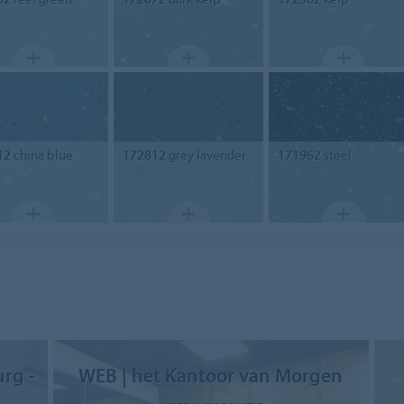
12
china blue
172812
grey lavender
171962
steel
rg -
WEB | het Kantoor van Morgen