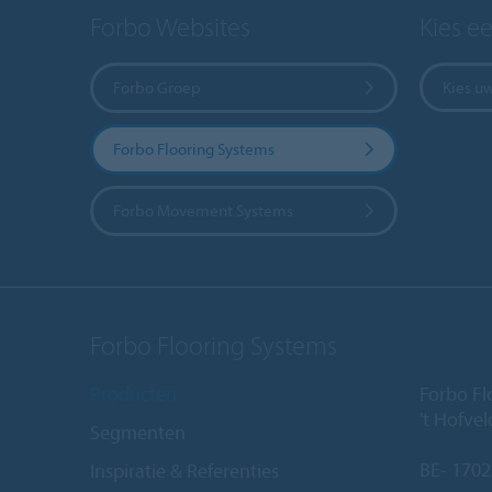
Forbo Websites
Kies e
Forbo Groep
Kies u
Forbo Flooring Systems
Forbo Movement Systems
Forbo Flooring Systems
Producten
Forbo Fl
't Hofve
Segmenten
BE- 1702
Inspiratie & Referenties