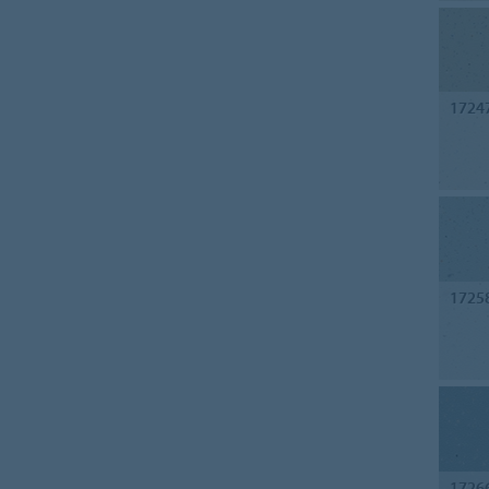
1724
1725
1726