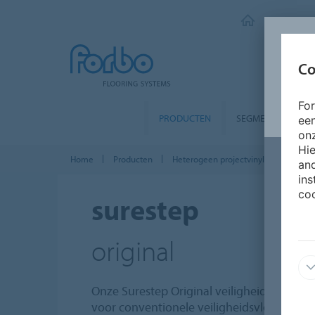
FORBO FLO
Co
Fo
PRODUCTEN
SEGMENTEN
ee
onz
Hie
Home
Producten
Heterogeen projectvinyl
Step ant
and
ins
coo
surestep
original
Onze Surestep Original veiligheidsvloeren b
voor conventionele veiligheidsvloeren dank