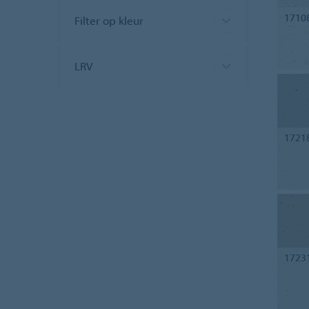
1710
Filter op kleur
LRV
1721
1723