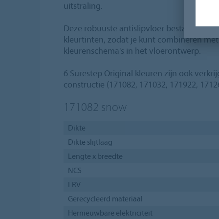
uitstraling.
Deze robuuste antislipvloer bestaat uit 33 
kleurtinten, zodat je kunt combineren met
kleurenschema's in het vloerontwerp.
6 Surestep Original kleuren zijn ook verkri
constructie (171082, 171032, 171922, 1712
171082
snow
Dikte
Dikte slijtlaag
Lengte x breedte
NCS
LRV
Gerecycleerd materiaal
Hernieuwbare elektriciteit