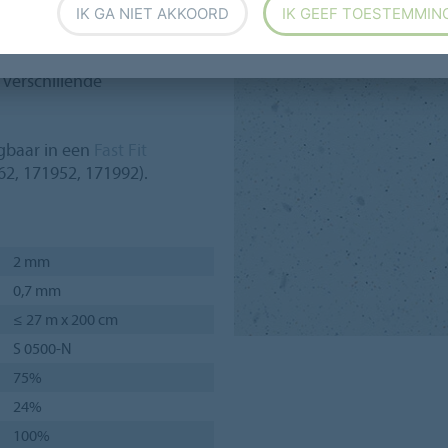
IK GA NIET AKKOORD
IK GEEF TOESTEMMIN
kleuren in verschillende
 verschillende
jgbaar in een
Fast Fit
62, 171952, 171992).
2 mm
0,7 mm
≤ 27 m x 200 cm
S 0500-N
75%
24%
100%