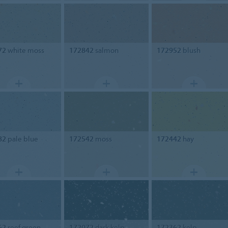
72
white moss
172842
salmon
172952
blush
82
pale blue
172542
moss
172442
hay
62
reef green
172072
dark kelp
172362
kelp