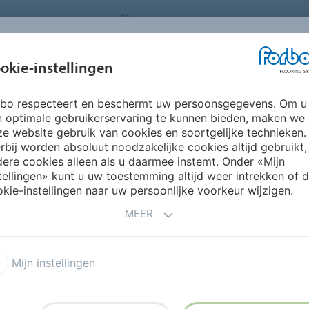
ORING SYSTEMS
BELGIUM
FAQ
OVER ONS
okie-instellingen
rbo respecteert en beschermt uw persoonsgegevens. Om u
INSPIRATIE &
INSTALLATIE &
DUURZAAMHEID
P
n optimale gebruikerservaring te kunnen bieden, maken we
REFERENTIES
ONDERHOUD
e website gebruik van cookies en soortgelijke technieken.
rbij worden absoluut noodzakelijke cookies altijd gebruikt,
islip vinyl
Surestep Original
ere cookies alleen als u daarmee instemt. Onder «Mijn
tellingen» kunt u uw toestemming altijd weer intrekken of 
kie-instellingen naar uw persoonlijke voorkeur wijzigen.
MEER
Mijn instellingen
ieden een fris alternatief
zij de frisse en strakke