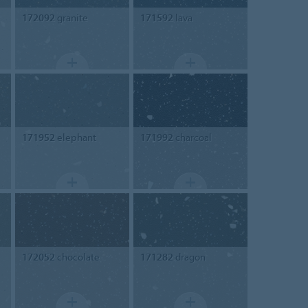
172092
granite
171592
lava
171952
elephant
171992
charcoal
172052
chocolate
171282
dragon