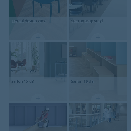
Eternal
design vinyl
Step
antislip vinyl
Sarlon
15 dB
Sarlon
19 dB