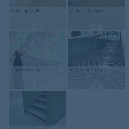
Modul'up
19 dB
Modul'up
Compact
Vinyl
Created by
Vinyl
vision library