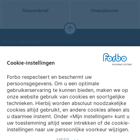
Nieuwsbrief
Vloerplanner
Forbo Websites
Forbo Groep
Cookie-instellingen
Forbo Flooring Systems
Forbo respecteert en beschermt uw
persoonsgegevens. Om u een optimale
gebruikerservaring te kunnen bieden, maken we op
Forbo Movement Systems
onze website gebruik van cookies en soortgelijke
technieken. Hierbij worden absoluut noodzakelijke
cookies altijd gebruikt, en andere cookies alleen als
u daarmee instemt. Onder «Mijn instellingen» kunt u
Kies een land
uw toestemming altijd weer intrekken of de cookie-
instellingen naar uw persoonlijke voorkeur wijzigen.
Kies uw land
MEER