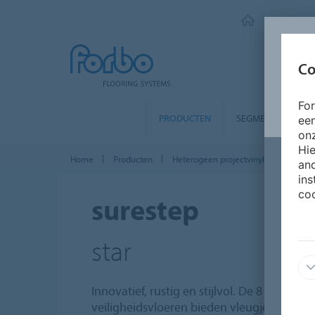
FORBO FLO
Co
Fo
PRODUCTEN
SEGMENTEN
ee
onz
Hie
Home
Producten
Heterogeen projectvinyl
Step ant
and
ins
coo
surestep
star
Innovatief, rustig en stijlvol. De 8 eigentij
veiligheidsvloeren bieden vleugjes wit, be