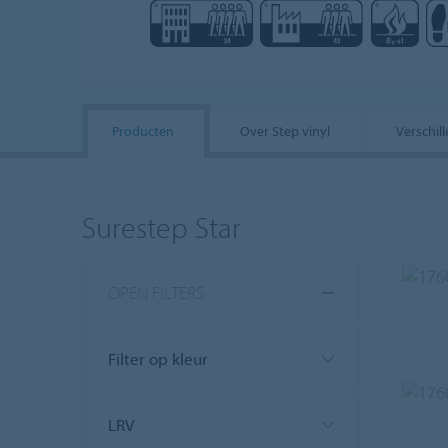
Producten
Over Step vinyl
Verschil
1760
Surestep Star
OPEN FILTERS
1760
Filter op kleur
LRV