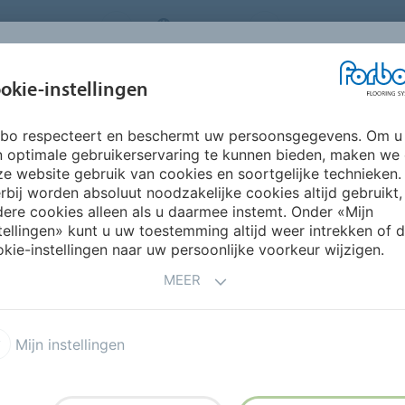
ORING SYSTEMS
BELGIUM
FAQ
OVER ONS
okie-instellingen
rbo respecteert en beschermt uw persoonsgegevens. Om u
INSPIRATIE &
INSTALLATIE &
DUURZAAMHEID
P
n optimale gebruikerservaring te kunnen bieden, maken we
REFERENTIES
ONDERHOUD
e website gebruik van cookies en soortgelijke technieken.
rbij worden absoluut noodzakelijke cookies altijd gebruikt,
islip vinyl
Surestep Star
ere cookies alleen als u daarmee instemt. Onder «Mijn
tellingen» kunt u uw toestemming altijd weer intrekken of 
kie-instellingen naar uw persoonlijke voorkeur wijzigen.
MEER
Mijn instellingen
dse tinten van Surestep Star
BEST
ige en grijs en een unieke