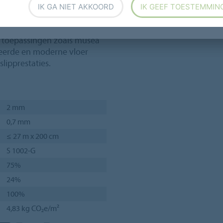
 visuele uitstraling door de
IK GA NIET AKKOORD
IK GEEF TOESTEMMIN
FLOORP
e toepassingen zoals musea
ineerde en moderne vloer
lipprestaties.
2 mm
0,7 mm
≤ 27 m x 200 cm
S 1002-G
75%
24%
100%
4,83 kg CO₂e/m²