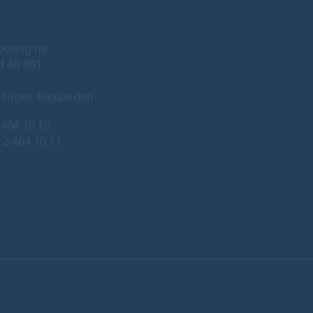
ooring nv
ld 4B 001
 Groot-Bijgaarden
 464 10 10
 2 464 10 11