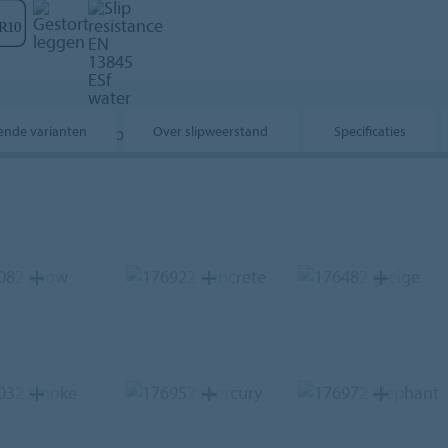
lende varianten
Over slipweerstand
Specificaties
82
snow
176922
concrete
176482
greige
32
smoke
176952
mercury
176972
elephant