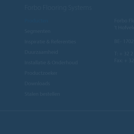
Forbo Flooring Systems
Producten
Forbo Fl
't Hofve
Segmenten
BE- 1702
Inspiratie & Referenties
Duurzaamheid
T:
+ 32 2
Fax: + 32
Installatie & Onderhoud
Productzoeker
Downloads
Stalen bestellen