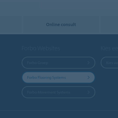
Online consult
Forbo Websites
Kies e
Forbo Groep
Kies u
Forbo Flooring Systems
Forbo Movement Systems