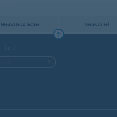
Nieuwste collecties
Nieuwsbrief
en land
w land