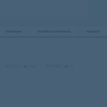
Stalenboek
Installatie & onderhoud
Inspiratie
176312
mortar
176872
earth