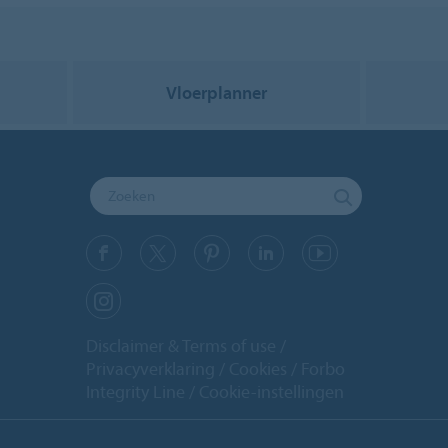
Vloerplanner
Disclaimer & Terms of use
Privacyverklaring
Cookies
Forbo
Integrity Line
Cookie-instellingen