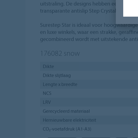
uitstraling. De designs hebben een heldere
transparante antislip Step Crystals.
Surestep Star is ideaal voor hoogwaardig
en luxe winkels, waar een strakke, geraff
gecombineerd wordt met uitstekende antis
176082
snow
Dikte
Dikte slijtlaag
Lengte x breedte
NCS
LRV
Gerecycleerd materiaal
Hernieuwbare elektriciteit
CO₂-voetafdruk (A1-A3)