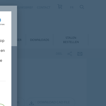
NIEUWS
NIEUWSBRIEF
CONTACT
FR
STALEN
RODUCTZOEKER
DOWNLOADS
 op
BESTELLEN
 en
DEEL
de
EL EEN STAAL
DOWNLOAD CAD FILE