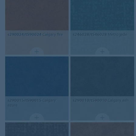
s290024/t590024
Calgary fire
s246028/t546028
Metro jade
s290015/t590015
Calgary
s290010/t590010
Calgary ash
azure