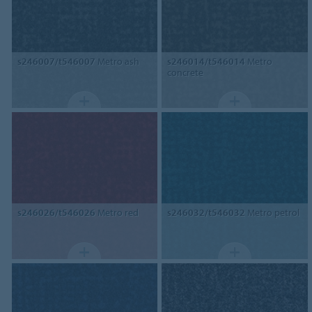
s246007/t546007
Metro ash
s246014/t546014
Metro
concrete
s246026/t546026
Metro red
s246032/t546032
Metro petrol