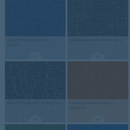
s246020/t546020
Metro
s246006/t546006
Metro grey
lagoon
s482037/t382037
Penang grey
s246025/t546025
Metro
tangerine