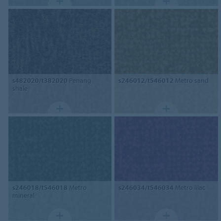
s482020/t382020
Penang
s246012/t546012
Metro sand
shale
s246018/t546018
Metro
s246034/t546034
Metro lilac
mineral