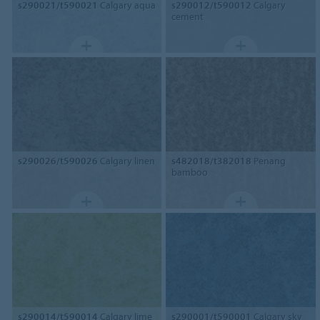
s290021/t590021
Calgary aqua
s290012/t590012
Calgary
cement
s290026/t590026
Calgary linen
s482018/t382018
Penang
bamboo
s290014/t590014
Calgary lime
s290001/t590001
Calgary sky