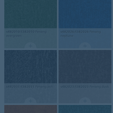
s482010/t382010
Penang
s482026/t382026
Penang
evergreen
neptune
s482031/t382031
Penang ash
s482023/t382023
Penang dusk