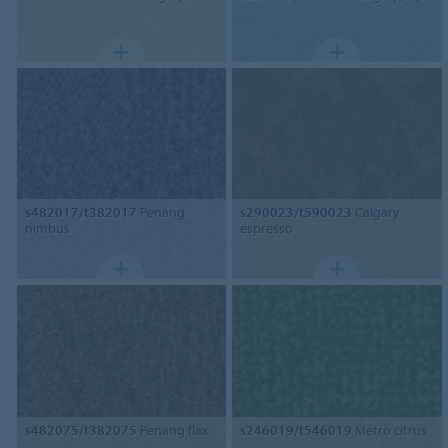
s482017/t382017
Penang
s290023/t590023
Calgary
nimbus
espresso
s482075/t382075
Penang flax
s246019/t546019
Metro citrus