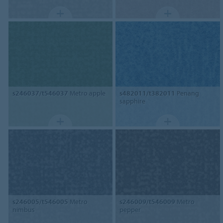
s246037/t546037
Metro apple
s482011/t382011
Penang
sapphire
s246005/t546005
Metro
s246009/t546009
Metro
nimbus
pepper