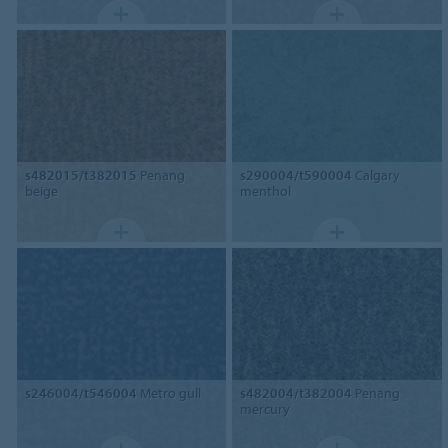
s482015/t382015
Penang
s290004/t590004
Calgary
beige
menthol
s246004/t546004
Metro gull
s482004/t382004
Penang
mercury