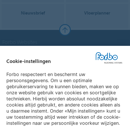
Nieuwsbrief
Vloerplanner
Forbo Websites
Forbo Groep
Cookie-instellingen
Forbo Flooring Systems
Forbo respecteert en beschermt uw
persoonsgegevens. Om u een optimale
gebruikerservaring te kunnen bieden, maken we op
Forbo Movement Systems
onze website gebruik van cookies en soortgelijke
technieken. Hierbij worden absoluut noodzakelijke
cookies altijd gebruikt, en andere cookies alleen als
u daarmee instemt. Onder «Mijn instellingen» kunt u
Kies een land
uw toestemming altijd weer intrekken of de cookie-
instellingen naar uw persoonlijke voorkeur wijzigen.
Kies uw land