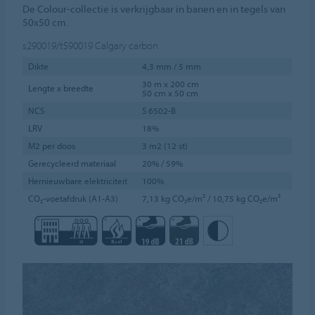
De Colour-collectie is verkrijgbaar in banen en in tegels van
50x50 cm.
s290019/t590019
Calgary carbon
Dikte
4,3 mm / 5 mm
30 m x 200 cm
Lengte x breedte
50 cm x 50 cm
NCS
S 6502-B
LRV
18%
M2 per doos
3 m2 (12 st)
Gerecycleerd materiaal
20% / 59%
Hernieuwbare elektriciteit
100%
CO₂-voetafdruk (A1-A3)
7,13 kg CO₂e/m² / 10,75 kg CO₂e/m²