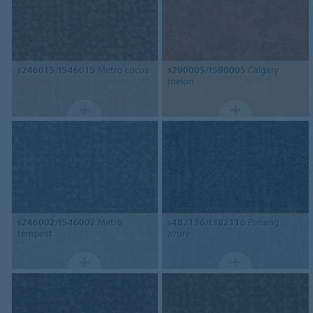
s246015/t546015
Metro cocoa
s290005/t590005
Calgary
melon
s246002/t546002
Metro
s482116/t382116
Penang
tempest
azure