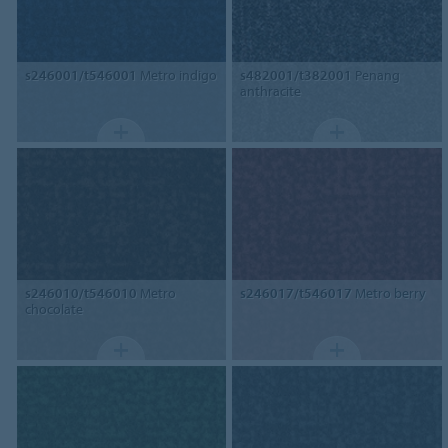
s246001/t546001
Metro indigo
s482001/t382001
Penang
anthracite
s246010/t546010
Metro
s246017/t546017
Metro berry
chocolate