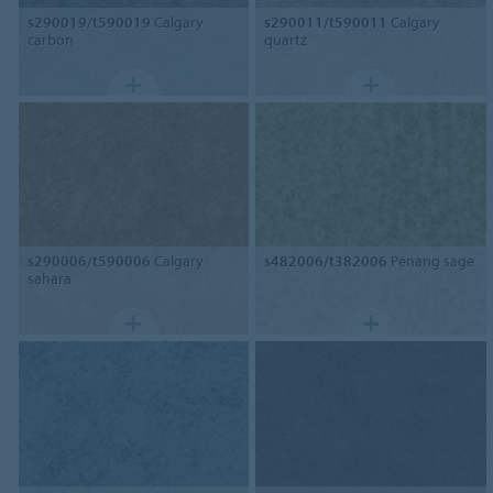
s290019/t590019
Calgary
s290011/t590011
Calgary
carbon
quartz
s290006/t590006
Calgary
s482006/t382006
Penang sage
sahara