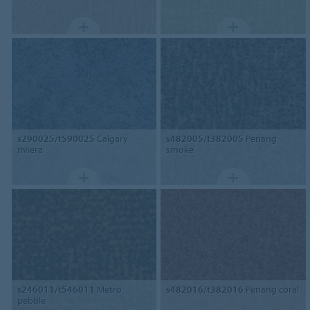
s290025/t590025
Calgary
s482005/t382005
Penang
riviera
smoke
s246011/t546011
Metro
s482016/t382016
Penang coral
pebble