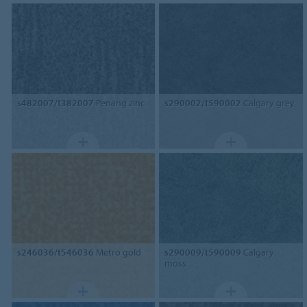
s482007/t382007
Penang zinc
s290002/t590002
Calgary grey
s246036/t546036
Metro gold
s290009/t590009
Calgary
moss